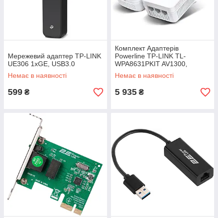
Комплект Адаптерiв
Мережевий адаптер TP-LINK
Powerline TP-LINK TL-
UE306 1xGE, USB3.0
WPA8631PKIT AV1300,
AC1200, (TL-WPA8631P 1шт,
Немає в наявності
Немає в наявності
TL-PA8010P 1шт), Розетка
599
5 935
₴
₴