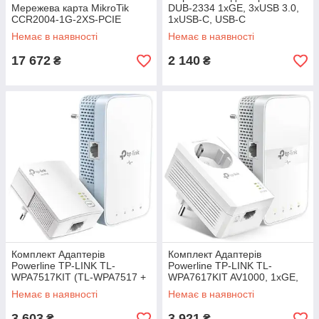
Мережева карта MikroTik
DUB-2334 1xGE, 3xUSB 3.0,
CCR2004-1G-2XS-PCIE
1xUSB-C, USB-C
Немає в наявності
Немає в наявності
17 672
2 140
₴
₴
Комплект Адаптерiв
Комплект Адаптерiв
Powerline TP-LINK TL-
Powerline TP-LINK TL-
WPA7517KIT (TL-WPA7517 +
WPA7617KIT AV1000, 1xGE,
TL-PA7017) AC1200, AV1000,
AC1200, (TL-WPA7617 1шт,
Немає в наявності
Немає в наявності
1xGE MESH
TL-PA7017P 1шт), MESH
3 603
3 921
₴
₴