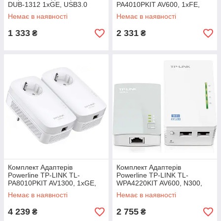
DUB-1312 1xGE, USB3.0
PA4010PKIT AV600, 1xFE,
(TL-PA4010 2шт), Розетка
Немає в наявності
Немає в наявності
1 333
2 331
₴
₴
Комплект Адаптерiв
Комплект Адаптерiв
Powerline TP-LINK TL-
Powerline TP-LINK TL-
PA8010PKIT AV1300, 1xGE,
WPA4220KIT AV600, N300,
(TL-PA8010 2шт), Розетка
(TL-WPA4220 1шт, TL-PA4010
Немає в наявності
Немає в наявності
1шт)
4 239
2 755
₴
₴