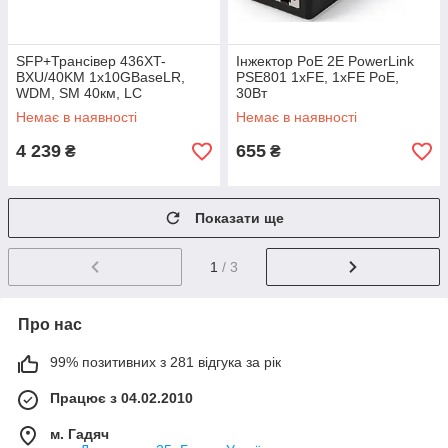
SFP+Трансiвер 436XT-
Інжектор PoE 2E PowerLink
BXU/40KM 1x10GBaseLR,
PSE801 1xFE, 1xFE PoE,
WDM, SM 40км, LC
30Вт
Немає в наявності
Немає в наявності
4 239
655
₴
₴
Показати ще
1
/ 3
Про нас
99% позитивних з 281 відгука за рік
Працює з 04.02.2010
м. Гадяч