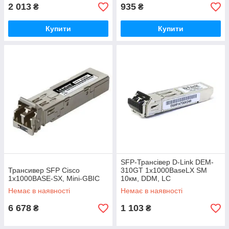
2 013
935
₴
₴
Купити
Купити
SFP-Трансiвер D-Link DEM-
Трансивер SFP Cisco
310GT 1x1000BaseLX SM
1х1000BASE-SX, Mini-GBIC
10км, DDM, LC
Немає в наявності
Немає в наявності
6 678
1 103
₴
₴