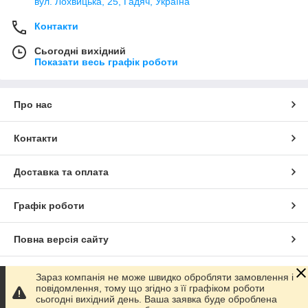
вул. Лохвицька, 25, Гадяч, Україна
Контакти
Сьогодні вихідний
Показати весь графік роботи
Про нас
Контакти
Доставка та оплата
Графік роботи
Повна версія сайту
Сайт створено на маркетплейсі
Prom.ua
Зараз компанія не може швидко обробляти замовлення і
повідомлення, тому що згідно з її графіком роботи
сьогодні вихідний день. Ваша заявка буде оброблена
Політика конфіденційності