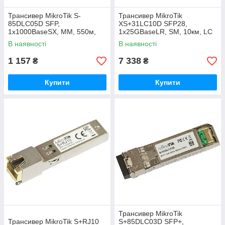
Трансивер MikroTik S-
Трансивер MikroTik
85DLC05D SFP,
XS+31LC10D SFP28,
1x1000BaseSX, MM, 550м,
1x25GBaseLR, SM, 10км, LC
LC
В наявності
В наявності
1 157
7 338
₴
₴
Купити
Купити
Трансивер MikroTik
Трансивер MikroTik S+RJ10
S+85DLC03D SFP+,