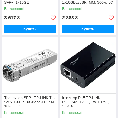
SFP+, 1x10GE
1x10GBaseSR, MM, 300м, LC
В наявності
В наявності
3 617
2 883
₴
₴
Купити
Купити
Трансивер SFP+ TP-LINK TL-
Інжектор PoE TP-LINK
SM5110-LR 10GBase-LR, SM,
POE150S 1xGE, 1xGE PoE,
10km, LC
15.4Вт
В наявності
В наявності