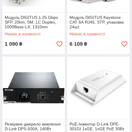
Модуль DIGITUS 1.25 Gbps
Модуль DIGITUS Keystone
SFP, 20km, SM, LC Duplex,
САТ 6А RJ45, STP, упаковка
1000Base-LX, 1310nm
24шт.
Немає в наявності
Немає в наявності
1 090
6 109
₴
₴
Резервне джерело живлення
PoE-Iнжектор D-Link DPE-
D-Link DPS-500A, 140Вт
301GI 1xGE, 1xGE PoE 30Вт