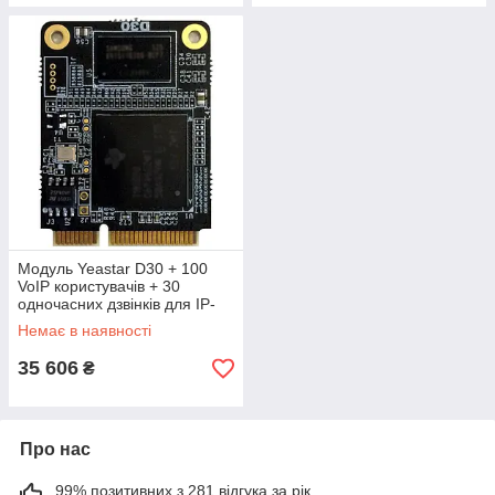
Модуль Yeastar D30 + 100
VoIP користувачів + 30
одночасних дзвінків для IP-
АТС S100/S300 та P560/P570
Немає в наявності
35 606
₴
Про нас
99% позитивних з 281 відгука за рік