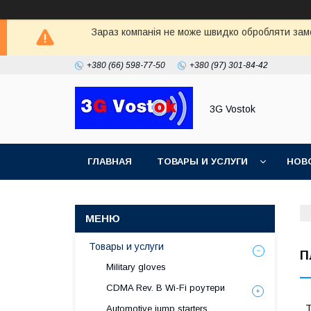
Зараз компанія не може швидко обробляти замо
+380 (66) 598-77-50
+380 (97) 301-84-42
3G Vostok
ГЛАВНАЯ
ТОВАРЫ И УСЛУГИ
НОВ
Товары и услуги
П
Military gloves
CDMA Rev. B Wi-Fi роутери
Т
Automotive jump starters