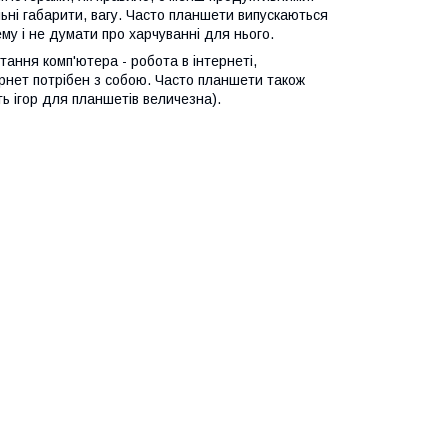
льні габарити, вагу. Часто планшети випускаються
у і не думати про харчуванні для нього.
ання комп'ютера - робота в інтернеті,
ернет потрібен з собою. Часто планшети також
ть ігор для планшетів величезна).