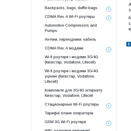
А
Backpacks, bags, duffle-bags
з
CDMA Rev. A Wi-Fi роутеры
К
с
Automotive Compressors and
к
Pumps
Антени, перехідники, кабель
CDMA Rev. A модеми
Wi-fi роутери і модеми 3G/4G
(Київстар, Vodafone, Lifecell)
Wi-fi роутери і модеми 3G/4G
уцінені (Київстар, Vodafone,
Lifecell)
Комплекти для 3G/4G інтернету
Київстар, Vodafone, Lifecell
Стационарные Wi-Fi роутеры
Тарифні плани операторів
GSM 3G Wi-Fi роутери
WiFi адаптери (мережеві