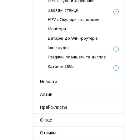
FPV / Пульти керування
Зарядні станції
FPV / Окуляри та шоломи
Монітори
Батареї до WiFi-роутерів
Інше аудіо
Графічні планшети та дисплеї
Каталог 1995
Новости
Акции
Прайс-листы
О нас
Отзывы