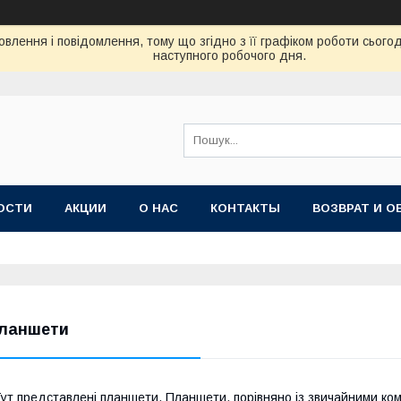
влення і повідомлення, тому що згідно з її графіком роботи сього
наступного робочого дня.
ОСТИ
АКЦИИ
О НАС
КОНТАКТЫ
ВОЗВРАТ И О
ланшети
ут представлені планшети. Планшети, порівняно із звичайними ко