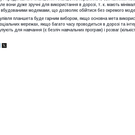
ле вони дуже зручні для використання в дорозі, т. к. мають мініма
 вбудованими модемами, що дозволяє обійтися без окремого модем
упівля планшета буде гарним вибором, якщо основна мета використ
оціальних мережах, якщо багато часу проводиться в дорозі та інт
упують для навчання (є безліч навчальних програм) і розваг (кількіс