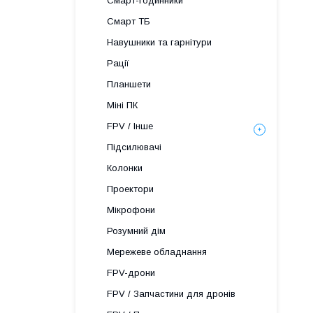
Смарт-годинники
Смарт ТБ
Навушники та гарнітури
Рації
Планшети
Міні ПК
FPV / Інше
Підсилювачі
Колонки
Проектори
Мікрофони
Розумний дім
Мережеве обладнання
FPV-дрони
FPV / Запчастини для дронів