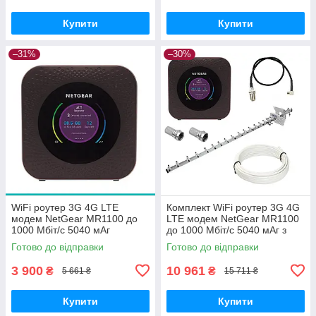
Купити
Купити
–31%
–30%
WiFi роутер 3G 4G LTE
Комплект WiFi роутер 3G 4G
модем NetGear MR1100 до
LTE модем NetGear MR1100
1000 Мбіт/с 5040 мАг
до 1000 Мбіт/с 5040 мАг з
(батарея нова) для усіх
антеною RNet Стріла-2 20
Готово до відправки
Готово до відправки
операторів Б/В
дБі
3 900
10 961
₴
₴
5 661 ₴
15 711 ₴
Купити
Купити