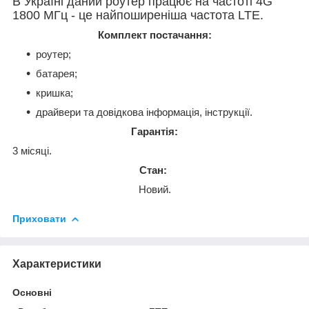
В Україні даний роутер працює на частоті 4G
1800 МГц - це найпоширеніша частота LTE.
Комплект постачання:
роутер;
батарея;
кришка;
драйвери та довідкова інформація, інструкції.
Гарантія:
3 місяці.
Стан:
Новий.
Приховати
Характеристики
Основні