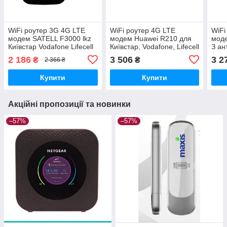
WiFi роутер 3G 4G LTE
WiFi роутер 4G LTE
WiFi
модем SATELL F3000 lkz
модем Huawei R210 для
мод
Київстар Vodafone Lifecell
Київстар, Vodafone, Lifecell
З ан
з антеним роз'ємом
стац
2 186
3 506
3 2
₴
₴
2 366 ₴
Київ
Купити
Купити
Акційні пропозиції та новинки
–57%
–57%