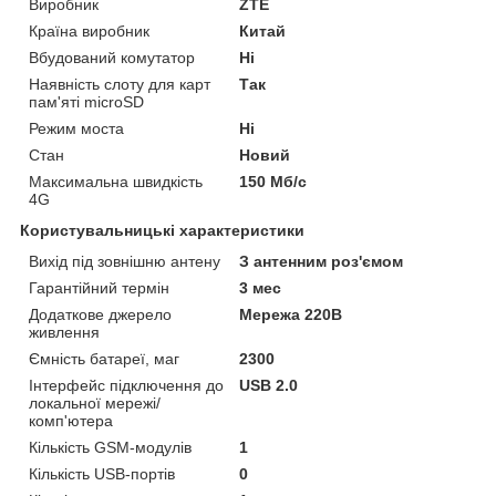
Виробник
ZTE
Країна виробник
Китай
Вбудований комутатор
Ні
Наявність слоту для карт
Так
пам'яті microSD
Режим моста
Ні
Стан
Новий
Максимальна швидкість
150 Мб/с
4G
Користувальницькі характеристики
Вихід під зовнішню антену
З антенним роз'ємом
Гарантійний термін
3 мес
Додаткове джерело
Мережа 220В
живлення
Ємність батареї, маг
2300
Інтерфейс підключення до
USB 2.0
локальної мережі/
комп'ютера
Кількість GSM-модулів
1
Кількість USB-портів
0