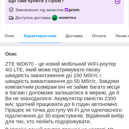
Що таке купити з Пром?
Замовлення під захистом
Доступна доставка
Опис
Характеристики
Доставка
Оплата
Умови 
Опис
ZTE WD670 - це новий мобільний WiFi-роутер
4G LTE, який може підтримувати пікову
швидкість завантаження до 150 Мбіт/с і
швидкість вивантаження до 50 Мбіт/с. Завдяки
компактним розмірам він не займе багато місця
в багажі і допоможе залишатися в мережі, де б
Ви не знаходилися. Акумулятор ємністю 2300
мАг здатний працювати до 6 годин автономно.
Працює як точка доступу Wi-Fi для одночасного
підключення до 30 користувачів. Відмінний вибір
для тих, хто любить подорожувати.