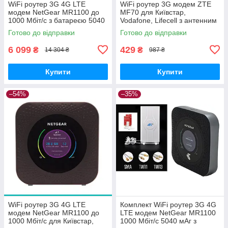
WiFi роутер 3G 4G LTE
WiFi роутер 3G модем ZTE
модем NetGear MR1100 до
MF70 для Київстар,
1000 Мбіт/с з батареєю 5040
Vodafone, Lifecell з антенним
мАг для Київстар, Vodafone,
роз'ємом Б/В
Готово до відправки
Готово до відправки
Lifecell
6 099
429
₴
₴
14 304 ₴
987 ₴
Купити
Купити
–54%
–35%
WiFi роутер 3G 4G LTE
Комплект WiFi роутер 3G 4G
модем NetGear MR1100 до
LTE модем NetGear MR1100
1000 Мбіт/с для Київстар,
1000 Мбіт/с 5040 мАг з