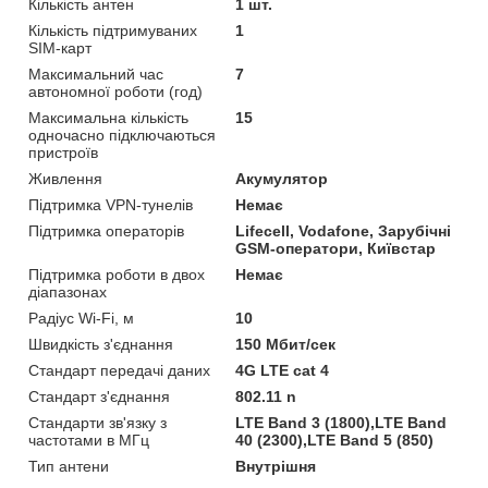
Кількість антен
1 шт.
Кількість підтримуваних
1
SIM-карт
Максимальний час
7
автономної роботи (год)
Максимальна кількість
15
одночасно підключаються
пристроїв
Живлення
Акумулятор
Підтримка VPN-тунелів
Немає
Підтримка операторів
Lifecell, Vodafone, Зарубічні
GSM-оператори, Київстар
Підтримка роботи в двох
Немає
діапазонах
Радіус Wi-Fi, м
10
Швидкість з'єднання
150 Мбит/сек
Стандарт передачі даних
4G LTE cat 4
Стандарт з'єднання
802.11 n
Стандарти зв'язку з
LTE Band 3 (1800),LTE Band
частотами в МГц
40 (2300),LTE Band 5 (850)
Тип антени
Внутрішня