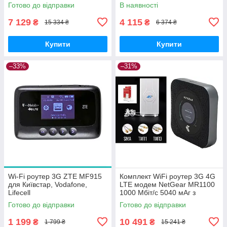
Vodafone, Lifecell 12 міс
панельною антеною MIMO
Готово до відправки
В наявності
гарантії
2x9 дБі Б/В
7 129
4 115
₴
₴
15 334 ₴
6 374 ₴
Купити
Купити
–33%
–31%
Wi-Fi роутер 3G ZTE MF915
Комплект WiFi роутер 3G 4G
для Київстар, Vodafone,
LTE модем NetGear MR1100
Lifecell
1000 Мбіт/с 5040 мАг з
панельною антеною MIMO
Готово до відправки
Готово до відправки
2x9 дБі
1 199
10 491
₴
₴
1 799 ₴
15 241 ₴