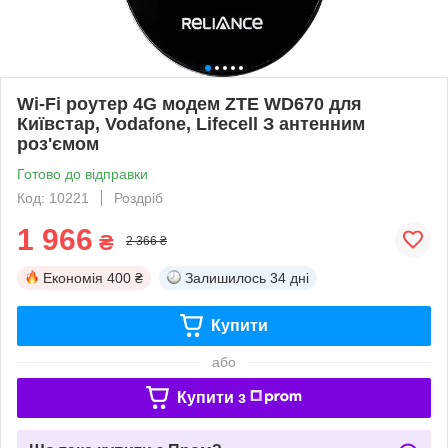
Wi-Fi роутер 4G модем ZTE WD670 для
Київстар, Vodafone, Lifecell З антенним
роз'ємом
Готово до відправки
Код: 10221
Роздріб
1 966
₴
2 366 ₴
Економія
400 ₴
Залишилось
34 дні
Купити
або
Купити з