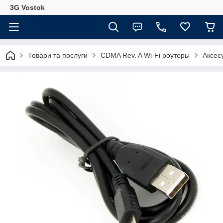
3G Vostok
Товари та послуги
CDMA Rev. A Wi-Fi роутеры
Аксес