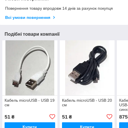
Повернення товару впродовж 14 днів за рахунок покупця
Всі умови повернення
Подібні товари компанії
Кабель microUSB - USB 19
Кабель microUSB - USB 20
Каб
см
см
USB-
синх
1м, 
51
51
875
₴
₴
Купити
Купити