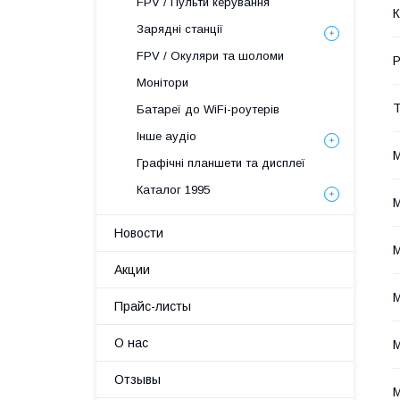
FPV / Пульти керування
К
Зарядні станції
FPV / Окуляри та шоломи
Р
Монітори
Т
Батареї до WiFi-роутерів
Інше аудіо
М
Графічні планшети та дисплеї
Каталог 1995
М
Новости
М
Акции
М
Прайс-листы
О нас
М
Отзывы
М