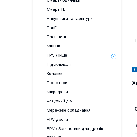
Смарт-годинники
Смарт ТБ
Навушники та гарнітури
Рації
Планшети
Міні ПК
FPV / Інше
Підсилювачі
Колонки
Х
Проектори
Мікрофони
Розумний дім
Мережеве обладнання
FPV-дрони
В
FPV / Запчастини для дронів