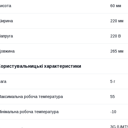
исота
60 мм
Ширина
220 мм
апруга
220 В
Довжина
265 мм
Користувальницькі характеристики
ага
5 г
аксимальна робоча температура
55
інімальна робоча температура
-10
3G (UMT