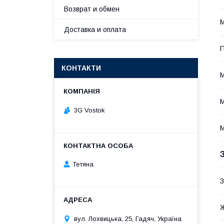
Возврат и обмен
М
Доставка и оплата
П
КОНТАКТИ
М
М
3G Vostok
М
Тетяна
З
вул. Лохвицька, 25, Гадяч, Україна