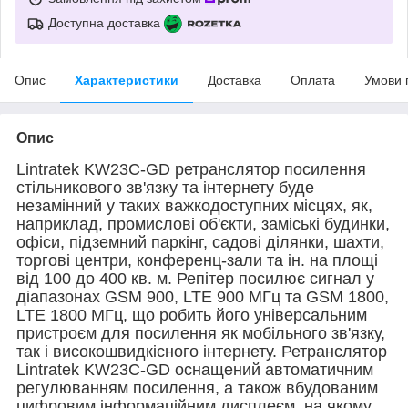
Доступна доставка
Опис
Характеристики
Доставка
Оплата
Умови 
Опис
Lintratek KW23C-GD ретранслятор посилення
стільникового зв'язку та інтернету буде
незамінний у таких важкодоступних місцях, як,
наприклад, промислові об'єкти, заміські будинки,
офіси, підземний паркінг, садові ділянки, шахти,
торгові центри, конференц-зали та ін. на площі
від 100 до 400 кв. м. Репітер посилює сигнал у
діапазонах
GSM 900, LTE 900 МГц та GSM 1800,
LTE 1800 МГц
, що робить його універсальним
пристроєм для посилення як мобільного зв'язку,
так і високошвидкісного інтернету. Ретранслятор
Lintratek KW23C-GD оснащений автоматичним
регулюванням посилення, а також вбудованим
цифровим інформаційним дисплеєм, на якому