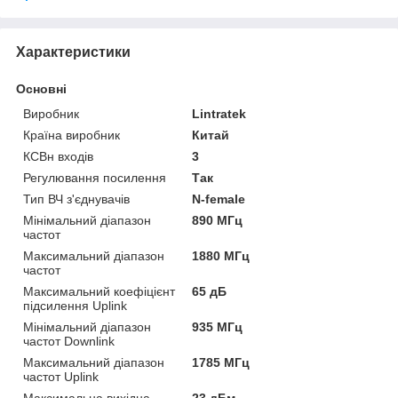
Характеристики
Основні
Виробник
Lintratek
Країна виробник
Китай
КСВн входів
3
Регулювання посилення
Так
Тип ВЧ з'єднувачів
N-female
Мінімальний діапазон
890 МГц
частот
Максимальний діапазон
1880 МГц
частот
Максимальний коефіцієнт
65 дБ
підсилення Uplink
Мінімальний діапазон
935 МГц
частот Downlink
Максимальний діапазон
1785 МГц
частот Uplink
Максимальна вихідна
23 дБм