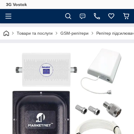
3G Vostok
Товари та послуги
GSM-репітери
Репітер підсилювач