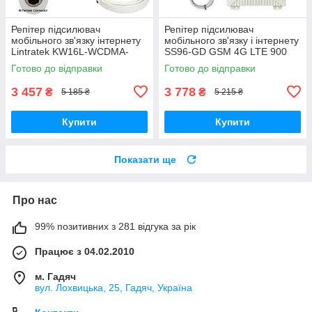
Репітер підсилювач
Репітер підсилювач
мобільного зв'язку інтернету
мобільного зв'язку і інтернету
Lintratek KW16L-WCDMA-
SS96-GD GSM 4G LTE 900
PRO 3G 2100 МГц з AGC
1800 МГц (10/3 дБі)
Готово до відправки
Готово до відправки
АРП (10/3 дБі)
3 457
3 778
₴
₴
5 185 ₴
5 215 ₴
Купити
Купити
Показати ще
Про нас
99% позитивних з 281 відгука за рік
Працює з 04.02.2010
м. Гадяч
вул. Лохвицька, 25, Гадяч, Україна