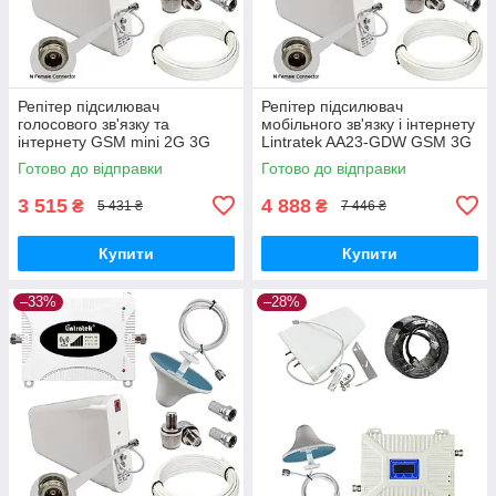
Репітер підсилювач
Репітер підсилювач
голосового зв'язку та
мобільного зв'язку і інтернету
інтернету GSM mini 2G 3G
Lintratek AA23-GDW GSM 3G
4G сигналу 1800 та 2100 МГц
4G 900 1800 2100 МГц (10/3
Готово до відправки
Готово до відправки
(10/3 дБі)
дБі)
3 515
4 888
₴
₴
5 431 ₴
7 446 ₴
Купити
Купити
–33%
–28%