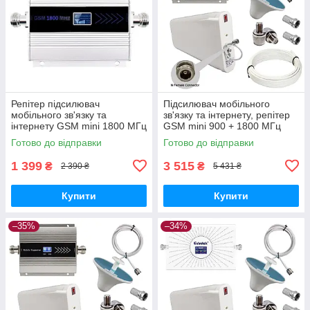
Репітер підсилювач
Підсилювач мобільного
мобільного зв'язку та
зв'язку та інтернету, репітер
інтернету GSM mini 1800 МГц
GSM mini 900 + 1800 МГц
GSM, 4G LTE
2G, 4G LTE (10/3 дБі )
Готово до відправки
Готово до відправки
1 399
3 515
₴
₴
2 390 ₴
5 431 ₴
Купити
Купити
–35%
–34%