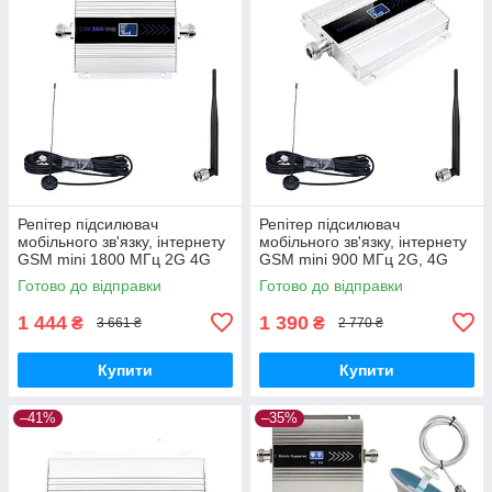
Репітер підсилювач
Репітер підсилювач
мобільного зв'язку, інтернету
мобільного зв'язку, інтернету
GSM mini 1800 МГц 2G 4G
GSM mini 900 МГц 2G, 4G
LTE (комплект +
LTE (всеспрямовані антени)
Готово до відправки
Готово до відправки
всеспрямовані антени)
1 444
1 390
₴
₴
3 661 ₴
2 770 ₴
Купити
Купити
–41%
–35%