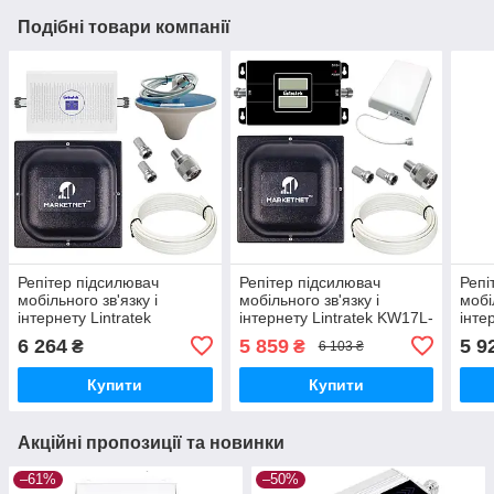
Подібні товари компанії
Репітер підсилювач
Репітер підсилювач
Репі
мобільного зв'язку і
мобільного зв'язку і
мобі
інтернету Lintratek
інтернету Lintratek KW17L-
інте
KW23C-GD GSM 4G 900
GD GSM та 4G сигналу
KW2
6 264
5 859
5 9
₴
₴
6 103 ₴
1800 МГц (17/3 дБі)
900 1800 МГц (17/8 дБі)
900 
Купити
Купити
Акційні пропозиції та новинки
–61%
–50%