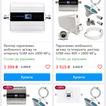
Репітер підсилювач
Підсилювач мобільного
мобільного зв'язку та
зв'язку та інтернету, репітер
інтернету GSM mini 1800 МГц
GSM mini 900 + 1800 МГц
GSM, 4G LTE
2G, 4G LTE (10/3 дБі )
Готово до відправки
Готово до відправки
1 399
3 515
₴
₴
2 390 ₴
5 431 ₴
Купити
Купити
–35%
–34%