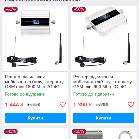
–61%
–50%
Репітер підсилювач
Репітер підсилювач
мобільного зв'язку, інтернету
мобільного зв'язку, інтернету
GSM mini 1800 МГц 2G 4G
GSM mini 900 МГц 2G, 4G
LTE (комплект +
LTE (всеспрямовані антени)
Готово до відправки
Готово до відправки
всеспрямовані антени)
1 444
1 390
₴
₴
3 661 ₴
2 770 ₴
Купити
Купити
–41%
–35%