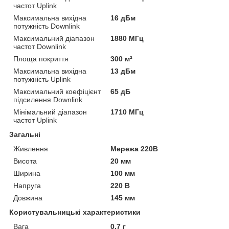
частот Uplink
Максимальна вихідна
16 дБм
потужність Downlink
Максимальний діапазон
1880 МГц
частот Downlink
Площа покриття
300 м²
Максимальна вихідна
13 дБм
потужність Uplink
Максимальний коефіцієнт
65 дБ
підсилення Downlink
Мінімальний діапазон
1710 МГц
частот Uplink
Загальні
Живлення
Мережа 220В
Висота
20 мм
Ширина
100 мм
Напруга
220 В
Довжина
145 мм
Користувальницькі характеристики
Вага
0.7 г