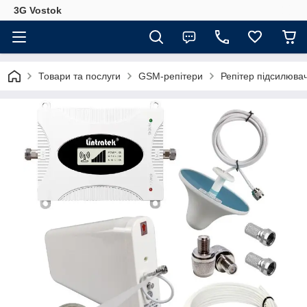
3G Vostok
Товари та послуги
GSM-репітери
Репітер підсилювач