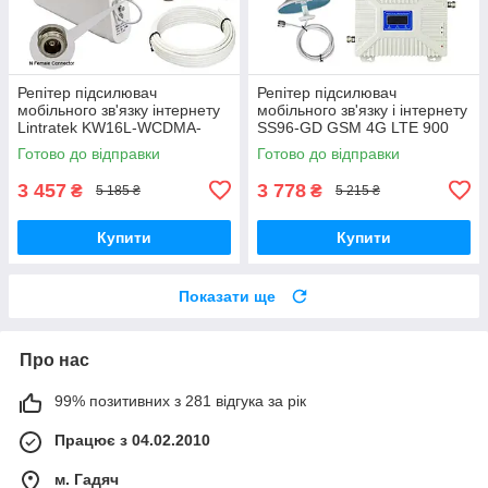
Репітер підсилювач
Репітер підсилювач
мобільного зв'язку інтернету
мобільного зв'язку і інтернету
Lintratek KW16L-WCDMA-
SS96-GD GSM 4G LTE 900
PRO 3G 2100 МГц з AGC
1800 МГц (10/3 дБі)
Готово до відправки
Готово до відправки
АРП (10/3 дБі)
3 457
3 778
₴
₴
5 185 ₴
5 215 ₴
Купити
Купити
Показати ще
Про нас
99% позитивних з 281 відгука за рік
Працює з 04.02.2010
м. Гадяч