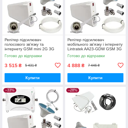
Репітер підсилювач
Репітер підсилювач
голосового зв'язку та
мобільного зв'язку і інтернету
інтернету GSM mini 2G 3G
Lintratek AA23-GDW GSM 3G
4G сигналу 1800 та 2100 МГц
4G 900 1800 2100 МГц (10/3
Готово до відправки
Готово до відправки
(10/3 дБі)
дБі)
3 515
4 888
₴
₴
5 431 ₴
7 446 ₴
Купити
Купити
–33%
–28%