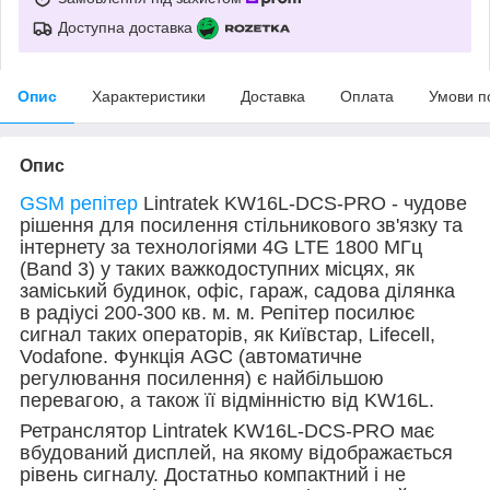
Доступна доставка
Опис
Характеристики
Доставка
Оплата
Умови п
Опис
GSM репітер
Lintratek KW16L-DCS-PRO - чудове
рішення для посилення стільникового зв'язку та
інтернету за технологіями 4G LTE 1800 МГц
(Band 3) у таких важкодоступних місцях, як
заміський будинок, офіс, гараж, садова ділянка
в радіусі 200-300 кв. м. м. Репітер посилює
сигнал таких операторів, як Київстар, Lifecell,
Vodafonе.
Функція AGC (автоматичне
регулювання посилення) є найбільшою
перевагою, а також її відмінністю від KW16L.
Ретранслятор Lintratek KW16L-DCS-PRO має
вбудований дисплей, на якому відображається
рівень сигналу. Достатньо компактний і не