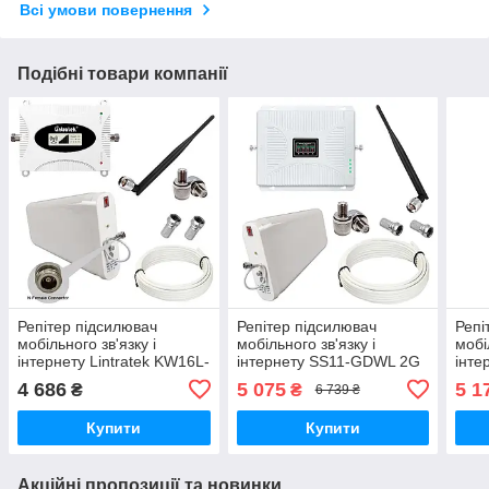
Всі умови повернення
Подібні товари компанії
Репітер підсилювач
Репітер підсилювач
Репі
мобільного зв'язку і
мобільного зв'язку і
мобі
інтернету Lintratek KW16L-
інтернету SS11-GDWL 2G
інте
DCS-PRO GSM 4G 1800
3G 4G LTE 900 1800 2100
3G 4
4 686
5 075
5 1
₴
₴
6 739 ₴
МГц (10/I дБі)
2600 МГц (10/I дБі)
2600
Купити
Купити
Акційні пропозиції та новинки