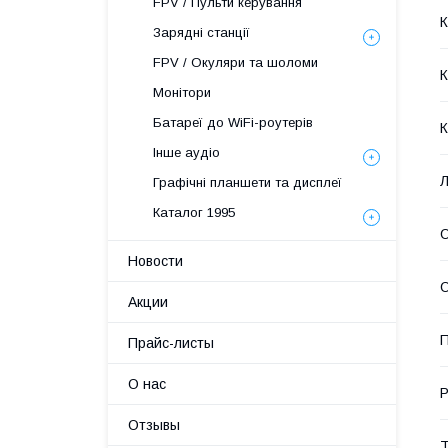
FPV / Пульти керування
Зарядні станції
FPV / Окуляри та шоломи
К
Монітори
Батареї до WiFi-роутерів
К
Інше аудіо
Л
Графічні планшети та дисплеї
Каталог 1995
О
Новости
О
Акции
Прайс-листы
О нас
Р
Отзывы
Т