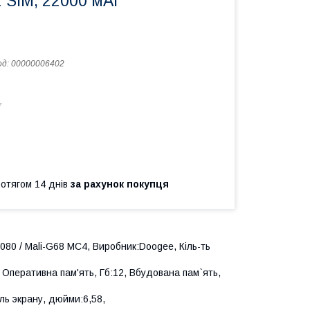
 2 SIM, 22000 мАг
од:
00000006402
7
ротягом 14 днів
за рахунок покупця
080 / Mali-G68 MC4, Виробник:Doogee, Кіль-ть
 Оперативна пам'ять, Гб:12, Вбудована пам`ять,
аль экрану, дюйми:6,58,