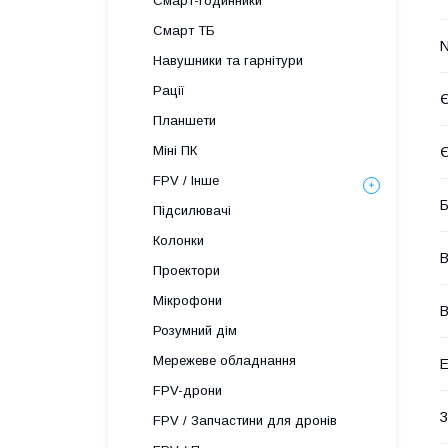
Смарт-годинники
Смарт ТБ
Навушники та гарнітури
Рації
Є
Планшети
Міні ПК
Є
FPV / Інше
Б
Підсилювачі
Колонки
В
Проектори
Мікрофони
В
Розумний дім
Мережеве обладнання
Е
FPV-дрони
З
FPV / Запчастини для дронів