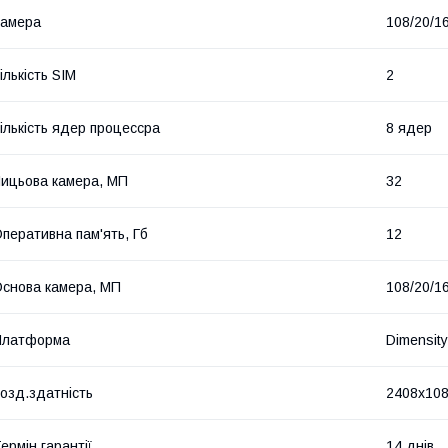
Камера
108/20/1
ількість SIM
2
ількість ядер процессра
8 ядер
ицьова камера, МП
32
перативна пам'ять, Гб
12
снова камера, МП
108/20/1
Платформа
Dimensit
озд.здатність
2408x10
ермін гарантії
14 днів