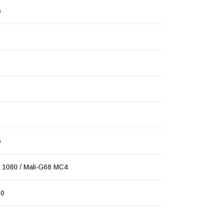
6
6
y 1080 / Mali-G68 MC4
80