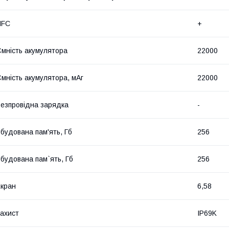
NFC
+
мність акумулятора
22000
мність акумулятора, мАг
22000
езпровідна зарядка
-
будована пам'ять, Гб
256
будована пам`ять, Гб
256
кран
6,58
ахист
IP69K