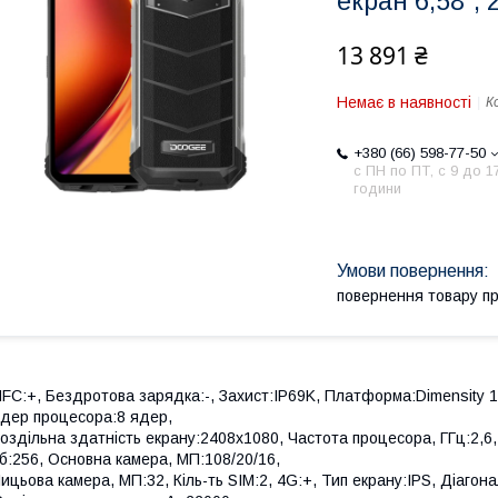
екран 6,58'',
13 891 ₴
Немає в наявності
К
+380 (66) 598-77-50
с ПН по ПТ, с 9 до 1
години
повернення товару п
FC:+, Бездротова зарядка:-, Захист:IP69K, Платформа:Dimensity 1
дер процесора:8 ядер,
оздільна здатність екрану:2408x1080, Частота процесора, ГГц:2,6,
б:256, Основна камера, МП:108/20/16,
ицьова камера, МП:32, Кіль-ть SIM:2, 4G:+, Тип екрану:IPS, Діагон