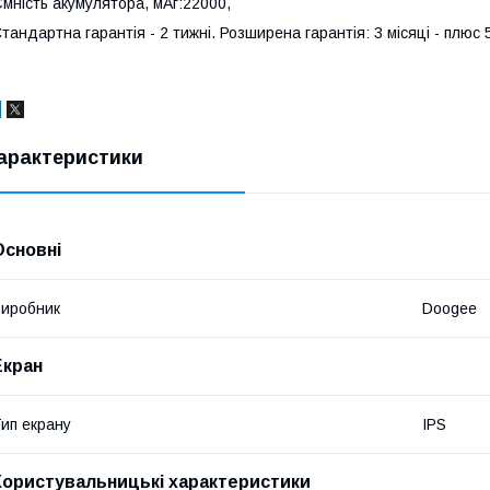
мність акумулятора, мАг:22000,
тандартна гарантія - 2 тижні. Розширена гарантія: 3 місяці - плюс 
арактеристики
Основні
иробник
Doogee
Екран
ип екрану
IPS
Користувальницькі характеристики