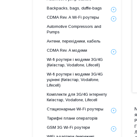
Backpacks, bags, duffle-bags
CDMA Rev. A Wi-Fi роутеры
Automotive Compressors and
Pumps
Антени, перехідники, кабель
CDMA Rev. A модеми
Wi-fi роутери і модеми 3G/4G
(Київстар, Vodafone, Lifecell)
Wi-fi роутери і модеми 3G/4G
уцінені (Київстар, Vodafone,
Lifecell)
Комплекти для 3G/4G інтернету
Київстар, Vodafone, Lifecell
N
Стационарные Wi-Fi роутеры
я
Тарифні плани операторів
Р
Г
GSM 3G Wi-Fi роутери
Л
WiFi адаптери (мережеві