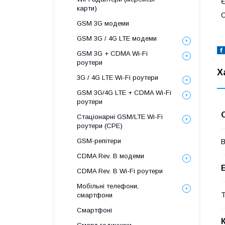
Є
карти)
С
GSM 3G модеми
GSM 3G / 4G LTE модеми
GSM 3G + CDMA Wi-Fi
роутери
Х
3G / 4G LTE Wi-Fi роутери
GSM 3G/4G LTE + CDMA Wi-Fi
роутери
Стаціонарні GSM/LTE Wi-Fi
роутери (CPE)
GSM-репітери
В
CDMA Rev. B модеми
CDMA Rev. B Wi-Fi роутери
Мобільні телефони,
Т
смартфони
Смартфоні