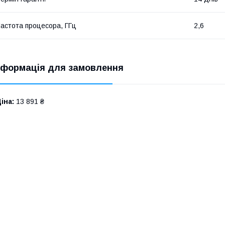
астота процесора, ГГц
2,6
нформація для замовлення
іна:
13 891 ₴