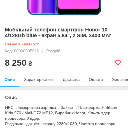
Мобільний телефон смартфон Honor 10
4/128Gb blue - екран 5,84'', 2 SIM, 3400 мАг
Немає в наявності
Код: 00000005016
Роздріб
8 250
₴
Опис
Характеристики
Доставка
Оплата
Умови п
Опис
NFC:-, Бездротова зарядка:-, Захист:-, Платформа:HiSilicon
Kirin 970 / Mali-G72 MP12, Виробник:Honor, Кіль-ть ядер
процесора:8 ядер,
Роздільна здатність екрану:2280x1080, Частота процесора,