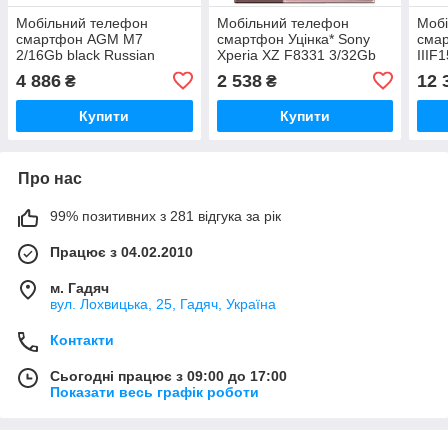
Мобільний телефон
Мобільний телефон
Моб
смартфон AGM M7
смартфон Уцінка* Sony
сма
2/16Gb black Russian
Xperia XZ F8331 3/32Gb
IIIF
keyboard IP69K екран
pink REF *Дефект дисплея
16/5
4 886
2 538
12 
₴
₴
2,4'', 2 SIM, 2500 мАг
- екран 5,2'', 1 SIM, 2900
Visi
мАг
SIM,
Купити
Купити
Про нас
99% позитивних з 281 відгука за рік
Працює з 04.02.2010
м. Гадяч
вул. Лохвицька, 25, Гадяч, Україна
Контакти
Сьогодні працює з 09:00 до 17:00
Показати весь графік роботи