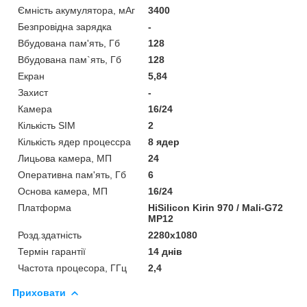
Ємність акумулятора, мАг
3400
Безпровідна зарядка
-
Вбудована пам'ять, Гб
128
Вбудована пам`ять, Гб
128
Екран
5,84
Захист
-
Камера
16/24
Кількість SIM
2
Кількість ядер процессра
8 ядер
Лицьова камера, МП
24
Оперативна пам'ять, Гб
6
Основа камера, МП
16/24
Платформа
HiSilicon Kirin 970 / Mali-G72
MP12
Розд.здатність
2280x1080
Термін гарантії
14 днів
Частота процесора, ГГц
2,4
Приховати