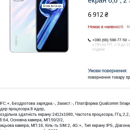
екран 6,6'', 
6 912 ₴
Немає в наявності
К
+380 (66) 598-77-50
с ПН по ПТ, с 9 до 1
години
повернення товару п
FC:+, Бездротова зарядка:-, Захист:-, Платформа:Qualcomm Snapdr
дер процесора:8 ядер,
оздільна здатність екрану:2412x1080, Частота процесора, ГГц:2,2,
б:64, Основна камера, МП:50/2/2,
ицьова камера, МП:16, Кіль-ть SIM:2, 4G:+, Тип екрану:IPS, Діагон