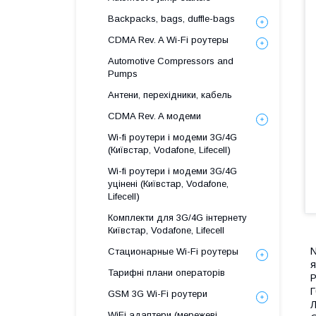
Backpacks, bags, duffle-bags
CDMA Rev. A Wi-Fi роутеры
Automotive Compressors and
Pumps
Антени, перехідники, кабель
CDMA Rev. A модеми
Wi-fi роутери і модеми 3G/4G
(Київстар, Vodafone, Lifecell)
Wi-fi роутери і модеми 3G/4G
уцінені (Київстар, Vodafone,
Lifecell)
Комплекти для 3G/4G інтернету
Київстар, Vodafone, Lifecell
N
Стационарные Wi-Fi роутеры
я
Тарифні плани операторів
Р
Г
GSM 3G Wi-Fi роутери
Л
WiFi адаптери (мережеві