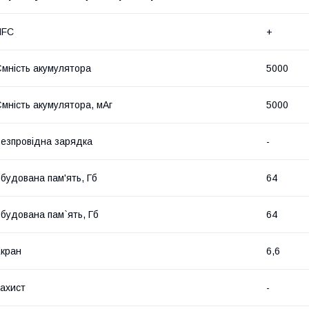
NFC
+
мність акумулятора
5000
мність акумулятора, мАг
5000
езпровідна зарядка
-
будована пам'ять, Гб
64
будована пам`ять, Гб
64
кран
6,6
ахист
-