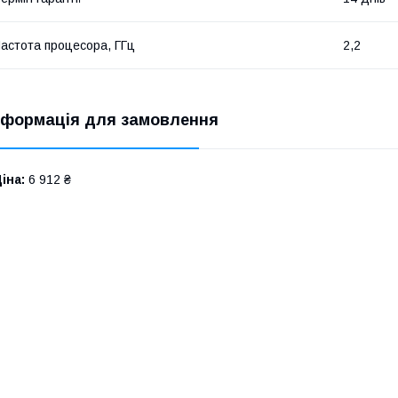
астота процесора, ГГц
2,2
нформація для замовлення
іна:
6 912 ₴