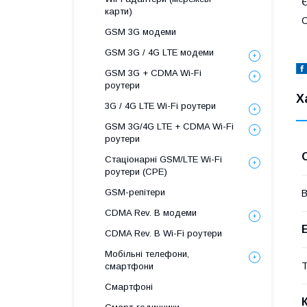
Є
карти)
С
GSM 3G модеми
GSM 3G / 4G LTE модеми
GSM 3G + CDMA Wi-Fi
роутери
Х
3G / 4G LTE Wi-Fi роутери
GSM 3G/4G LTE + CDMA Wi-Fi
роутери
Стаціонарні GSM/LTE Wi-Fi
роутери (CPE)
GSM-репітери
В
CDMA Rev. B модеми
CDMA Rev. B Wi-Fi роутери
Мобільні телефони,
Т
смартфони
Смартфоні