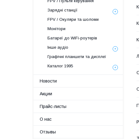
FPV / Пульти керування
Зарядні станції
FPV / Окуляри та шоломи
К
Монітори
Батареї до WiFi-роутерів
К
Інше аудіо
Л
Графічні планшети та дисплеї
Каталог 1995
О
Новости
О
Акции
Прайс-листы
О нас
Р
Отзывы
Т