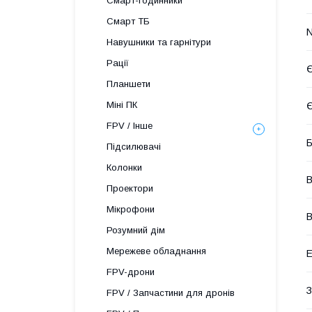
Смарт-годинники
Смарт ТБ
Навушники та гарнітури
Рації
Є
Планшети
Міні ПК
Є
FPV / Інше
Б
Підсилювачі
Колонки
В
Проектори
Мікрофони
В
Розумний дім
Мережеве обладнання
Е
FPV-дрони
З
FPV / Запчастини для дронів