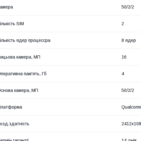
Камера
50/2/2
ількість SIM
2
ількість ядер процессра
8 ядер
ицьова камера, МП
16
перативна пам'ять, Гб
4
снова камера, МП
50/2/2
Платформа
Qualcomm
озд.здатність
2412x10
ермін гарантії
14 днів