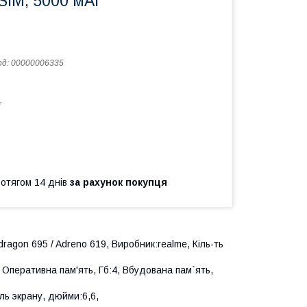
2 SIM, 5000 мАг
од:
00000006335
7
ротягом 14 днів
за рахунок покупця
agon 695 / Adreno 619, Виробник:realme, Кіль-ть
 Оперативна пам'ять, Гб:4, Вбудована пам`ять,
аль экрану, дюйми:6,6,