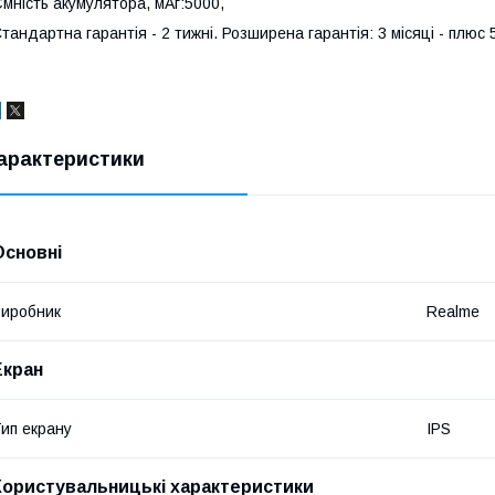
мність акумулятора, мАг:5000,
тандартна гарантія - 2 тижні. Розширена гарантія: 3 місяці - плюс 
арактеристики
Основні
иробник
Realme
Екран
ип екрану
IPS
Користувальницькі характеристики