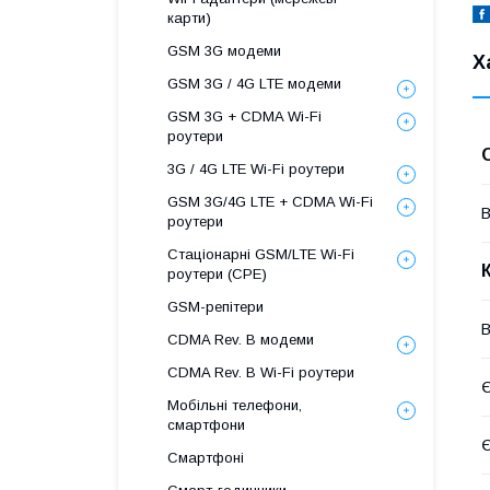
карти)
GSM 3G модеми
Х
GSM 3G / 4G LTE модеми
GSM 3G + CDMA Wi-Fi
роутери
3G / 4G LTE Wi-Fi роутери
GSM 3G/4G LTE + CDMA Wi-Fi
В
роутери
Стаціонарні GSM/LTE Wi-Fi
роутери (CPE)
GSM-репітери
B
CDMA Rev. B модеми
CDMA Rev. B Wi-Fi роутери
Є
Мобільні телефони,
смартфони
Є
Смартфоні