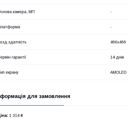
снова камера, МП
-
Платформа
-
озд.здатність
466x466
ермін гарантії
14 днів
ип екрану
AMOLED
нформація для замовлення
іна:
1 314 ₴