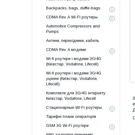
Backpacks, bags, duffle-bags
CDMA Rev. A Wi-Fi роутеры
Automotive Compressors and
Pumps
Антени, перехідники, кабель
CDMA Rev. A модеми
Wi-fi роутери і модеми 3G/4G
(Київстар, Vodafone, Lifecell)
Wi-fi роутери і модеми 3G/4G
уцінені (Київстар, Vodafone,
Lifecell)
Комплекти для 3G/4G інтернету
З
Київстар, Vodafone, Lifecell
е
Стационарные Wi-Fi роутеры
Д
Тарифні плани операторів
С
GSM 3G Wi-Fi роутери
WiFi адаптери (мережеві