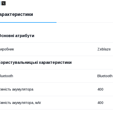
арактеристики
Основні атрибути
иробник
Zeblaze
Користувальницькі характеристики
luetooth
Bluetooth
мність акумулятора
400
мність акумулятора, мАг
400