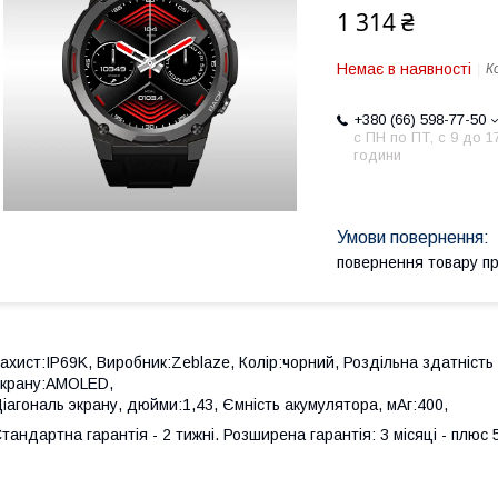
1 314 ₴
Немає в наявності
К
+380 (66) 598-77-50
с ПН по ПТ, с 9 до 1
години
повернення товару п
ахист:IP69K, Виробник:Zeblaze, Колір:чорний, Роздільна здатність е
крану:AMOLED,
іагональ экрану, дюйми:1,43, Ємність акумулятора, мАг:400,
тандартна гарантія - 2 тижні. Розширена гарантія: 3 місяці - плюс 