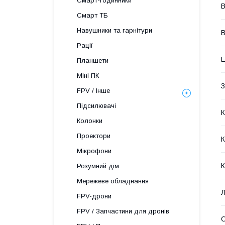
Смарт-годинники
В
Смарт ТБ
Навушники та гарнітури
В
Рації
Е
Планшети
Міні ПК
З
FPV / Інше
Підсилювачі
Колонки
Проектори
К
Мікрофони
К
Розумний дім
Мережеве обладнання
Л
FPV-дрони
FPV / Запчастини для дронів
О