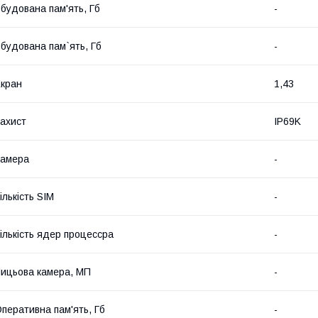
будована пам'ять, Гб
-
будована пам`ять, Гб
-
кран
1,43
ахист
IP69K
Камера
-
ількість SIM
-
ількість ядер процессра
-
ицьова камера, МП
-
перативна пам'ять, Гб
-