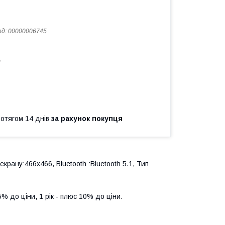
од:
00000006745
7
ротягом 14 днів
за рахунок покупця
крану:466x466, Bluetooth :Bluetooth 5.1, Тип
5% до ціни, 1 рік - плюс 10% до ціни.