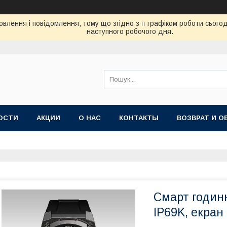
влення і повідомлення, тому що згідно з її графіком роботи сього
наступного робочого дня.
ОСТИ
АКЦИИ
О НАС
КОНТАКТЫ
ВОЗВРАТ И О
Смарт годинн
IP69K, екран