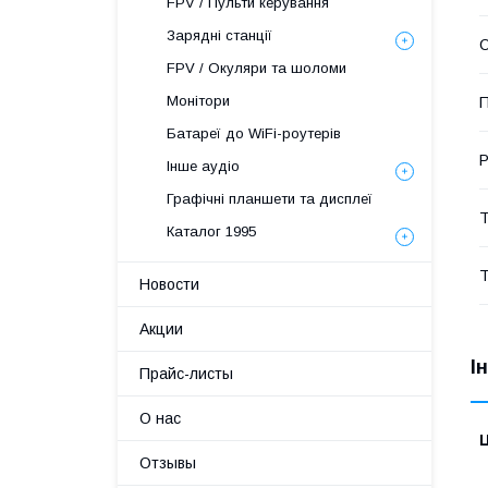
FPV / Пульти керування
Зарядні станції
О
FPV / Окуляри та шоломи
Монітори
Батареї до WiFi-роутерів
Р
Інше аудіо
Графічні планшети та дисплеї
Т
Каталог 1995
Т
Новости
Акции
І
Прайс-листы
О нас
Ц
Отзывы