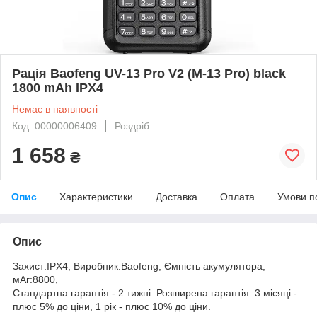
Рація Baofeng UV-13 Pro V2 (M-13 Pro) black
1800 mAh IPX4
Немає в наявності
Код: 00000006409
Роздріб
1 658
₴
Опис
Характеристики
Доставка
Оплата
Умови п
Опис
Захист:IPX4, Виробник:Baofeng, Ємність акумулятора,
мАг:8800,
Стандартна гарантія - 2 тижні. Розширена гарантія: 3 місяці -
плюс 5% до ціни, 1 рік - плюс 10% до ціни.