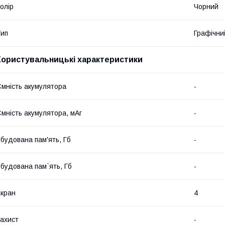
олір
Чорний
ип
Графічни
Користувальницькі характеристики
мність акумулятора
-
мність акумулятора, мАг
-
будована пам'ять, Гб
-
будована пам`ять, Гб
-
кран
4
ахист
-