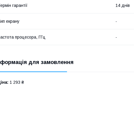
ермін гарантії
14 днів
ип екрану
-
астота процесора, ГГц
-
нформація для замовлення
іна:
1 293 ₴