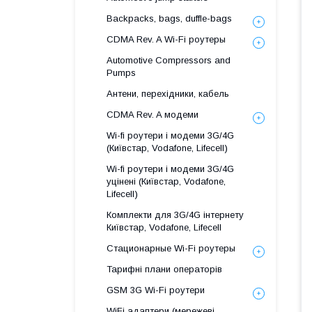
Backpacks, bags, duffle-bags
CDMA Rev. A Wi-Fi роутеры
Automotive Compressors and
Pumps
Антени, перехідники, кабель
CDMA Rev. A модеми
Wi-fi роутери і модеми 3G/4G
(Київстар, Vodafone, Lifecell)
Wi-fi роутери і модеми 3G/4G
уцінені (Київстар, Vodafone,
Lifecell)
Комплекти для 3G/4G інтернету
Київстар, Vodafone, Lifecell
Стационарные Wi-Fi роутеры
Тарифні плани операторів
GSM 3G Wi-Fi роутери
WiFi адаптери (мережеві