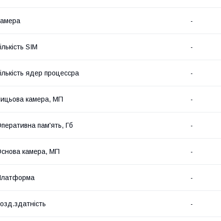
Камера
-
ількість SIM
-
ількість ядер процессра
-
ицьова камера, МП
-
перативна пам'ять, Гб
-
снова камера, МП
-
Платформа
-
озд.здатність
-