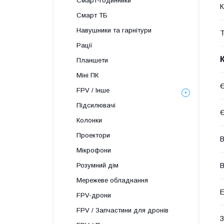
Смарт-годинники
К
Смарт ТБ
Навушники та гарнітури
Т
Рації
Планшети
Міні ПК
Є
FPV / Інше
Підсилювачі
Є
Колонки
Проектори
В
Мікрофони
В
Розумний дім
Мережеве обладнання
Е
FPV-дрони
FPV / Запчастини для дронів
З