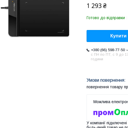
1 293 ₴
Готово до відправки
Купити
+380 (66) 598-77-50
с ПН по ПТ, с 9 до 1
години
повернення товару п
У компанії підключені
будь-який товар не п