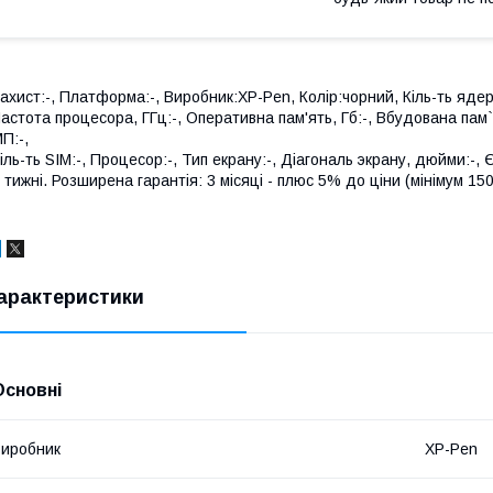
ахист:-, Платформа:-, Виробник:XP-Pen, Колір:чорний, Кіль-ть ядер
астота процесора, ГГц:-, Оперативна пам'ять, Гб:-, Вбудована пам`
П:-,
іль-ть SIM:-, Процесор:-, Тип екрану:-, Діагональ экрану, дюйми:-,
 тижні. Розширена гарантія: 3 місяці - плюс 5% до ціни (мінімум 150 
арактеристики
Основні
иробник
XP-Pen