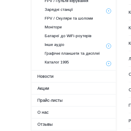
FPV / Пульти керування
Зарядні станції
FPV / Окуляри та шоломи
Монітори
К
Батареї до WiFi-роутерів
К
Інше аудіо
Графічні планшети та дисплеї
Л
Каталог 1995
О
Новости
Акции
О
Прайс-листы
О нас
Р
Отзывы