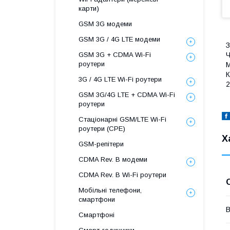
карти)
GSM 3G модеми
GSM 3G / 4G LTE модеми
З
Ч
GSM 3G + CDMA Wi-Fi
роутери
М
К
3G / 4G LTE Wi-Fi роутери
2
GSM 3G/4G LTE + CDMA Wi-Fi
роутери
Стаціонарні GSM/LTE Wi-Fi
роутери (CPE)
Х
GSM-репітери
CDMA Rev. B модеми
CDMA Rev. B Wi-Fi роутери
Мобільні телефони,
смартфони
В
Смартфоні