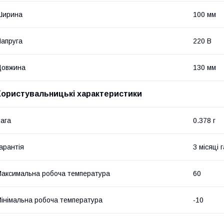
Ширина
100 мм
апруга
220 В
Довжина
130 мм
Користувальницькі характеристики
ага
0.378 г
арантія
3 місяці 
аксимальна робоча температура
60
інімальна робоча температура
-10