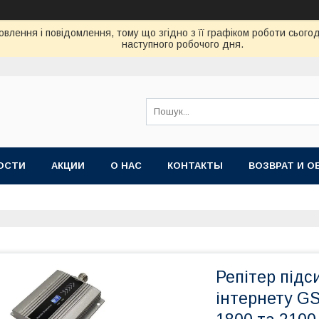
влення і повідомлення, тому що згідно з її графіком роботи сього
наступного робочого дня.
ОСТИ
АКЦИИ
О НАС
КОНТАКТЫ
ВОЗВРАТ И О
Репітер підс
інтернету G