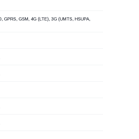
, GPRS, GSM, 4G (LTE), 3G (UMTS, HSUPA,
ц
ц
ц
ц