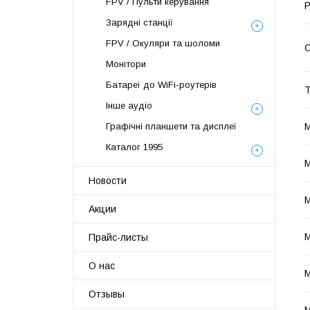
FPV / Пульти керування
Р
Зарядні станції
FPV / Окуляри та шоломи
С
Монітори
Батареї до WiFi-роутерів
Т
Інше аудіо
М
Графічні планшети та дисплеї
Каталог 1995
М
Новости
М
Акции
М
Прайс-листы
О нас
М
Отзывы
М