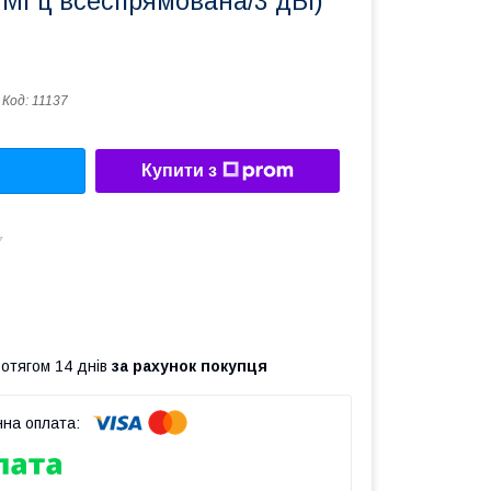
 МГц всеспрямована/3 дБі)
Код:
11137
Купити з
7
ротягом 14 днів
за рахунок покупця