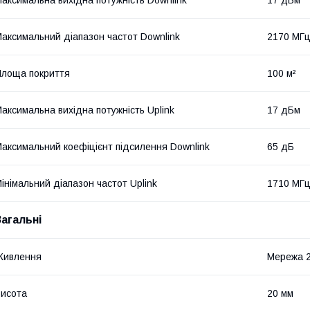
аксимальний діапазон частот Downlink
2170 МГ
лоща покриття
100 м²
аксимальна вихідна потужність Uplink
17 дБм
аксимальний коефіцієнт підсилення Downlink
65 дБ
інімальний діапазон частот Uplink
1710 МГ
Загальні
Живлення
Мережа 
исота
20 мм