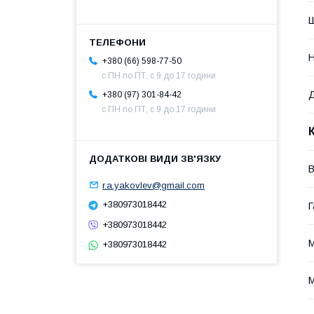
Н
+380 (66) 598-77-50
с ПН по ПТ, с 9 до 17 години
+380 (97) 301-84-42
с ПН по ПТ, с 9 до 17 години
В
r.a.yakovlev@gmail.com
+380973018442
Г
+380973018442
М
+380973018442
М