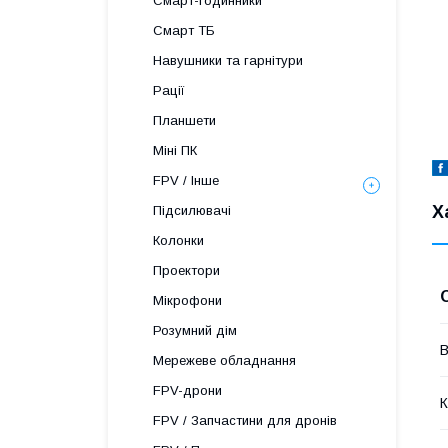
Смарт-годинники
Смарт ТБ
Навушники та гарнітури
Рації
Планшети
Міні ПК
FPV / Інше
Х
Підсилювачі
Колонки
Проектори
Мікрофони
Розумний дім
В
Мережеве обладнання
FPV-дрони
К
FPV / Запчастини для дронів