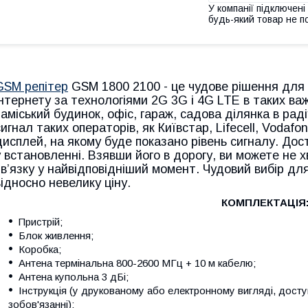
У компанії підключені
будь-який товар не п
GSM репітер
GSM 1800 2100 - це чудове рішення для 
інтернету за технологіями 2G 3G і 4G LTE в таких ва
заміський будинок, офіс, гараж, садова ділянка в радіу
сигнал таких операторів, як Київстар, Lifecell, Voda
дисплей, на якому буде показано рівень сигналу. Дос
у встановленні. Взявши його в дорогу, ви можете не
зв’язку у найвідповідніший момент. Чудовий вибір для
відносно невелику ціну.
К
ОМПЛЕКТАЦІЯ
Пристрій;
Блок живлення;
Коробка;
Антена термінальна 800-2600 МГц + 10 м кабелю;
Антена купольна 3 дБі;
Інструкція (у друкованому або електронному вигляді, дост
зобов'язанні);