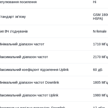
егулювання посилення
Ні
GSM 1800
тандарт зв'язку
HSPA)
ип ВЧ з'єднувачів
N-female
інімальний діапазон частот
1710 МГ
аксимальний діапазон частот
2170 МГ
аксимальний коефіцієнт підсилення Uplink
60 дБ
інімальний діапазон частот Downlink
1805 МГ
аксимальний діапазон частот Uplink
1980 МГ
аксимальна вихідна потужність Downlink
17 дБм