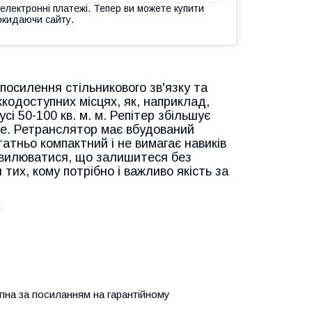
 електронні платежі. Тепер ви можете купити
окидаючи сайту.
посилення стільникового зв'язку та
жкодоступних місцях, як, наприклад,
сі 50-100 кв. м. м. Репітер збільшує
fonе. Ретранслятор має вбудований
татньо компактний і не вимагає навиків
 хвилюватися, що залишитеся без
 тих, кому потрібно і важливо якість за
:
упна за посиланням на гарантійному