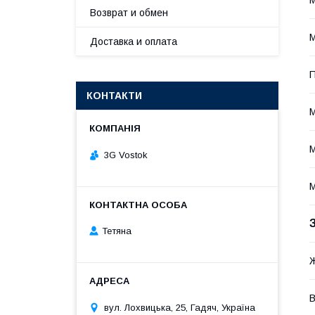
Возврат и обмен
М
Доставка и оплата
П
КОНТАКТИ
М
М
3G Vostok
М
Тетяна
В
вул. Лохвицька, 25, Гадяч, Україна