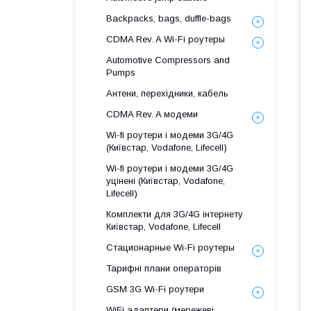
Backpacks, bags, duffle-bags
CDMA Rev. A Wi-Fi роутеры
Automotive Compressors and
Pumps
Антени, перехідники, кабель
CDMA Rev. A модеми
Wi-fi роутери і модеми 3G/4G
(Київстар, Vodafone, Lifecell)
Wi-fi роутери і модеми 3G/4G
уцінені (Київстар, Vodafone,
Lifecell)
Комплекти для 3G/4G інтернету
Київстар, Vodafone, Lifecell
Стационарные Wi-Fi роутеры
Тарифні плани операторів
GSM 3G Wi-Fi роутери
WiFi адаптери (мережеві