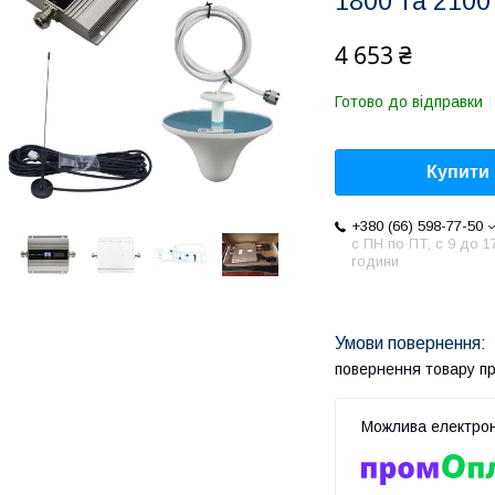
1800 та 2100
4 653 ₴
Готово до відправки
Купити
+380 (66) 598-77-50
с ПН по ПТ, с 9 до 1
години
повернення товару п