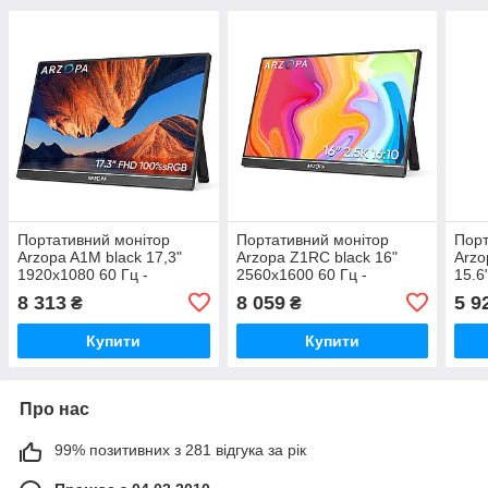
Портативний монітор
Портативний монітор
Порт
Arzopa A1M black 17,3"
Arzopa Z1RC black 16"
Arzo
1920x1080 60 Гц -
2560x1600 60 Гц -
15.6
(компактний)
(компактний)
(ком
8 313
8 059
5 9
₴
₴
Купити
Купити
Про нас
99% позитивних з 281 відгука за рік