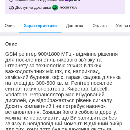
Доступна доставка
Опис
Характеристики
Доставка
Оплата
Умови 
Опис
GSM репітер 900/1800 МГц - відмінне рішення
для посилення стільникового зв'язку та
інтернету за технологією 2G/4G в таких
важкодоступних місцях, як, наприклад,
заміський будинок, офіс, гараж, садова ділянка
на площі до 300-500 кв. м. Репітер посилює
сигнал таких операторів: Київстар, Lifecell,
Vodafonе. Ретранслятор має вбудований
дисплей, де відображається рівень сигналу.
Досить компактний і не потребує навичок
встановлення. Взявши його з собою в дорогу,
можна не переживати, що Ви залишитеся без
зв'язку в невідповідний момент. Відмінний вибір
для тих, кому потрібна та важлива якість за