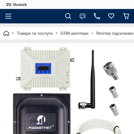
3G Vostok
Товари та послуги
GSM-репітери
Репітер підсилювач