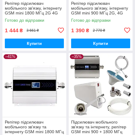
Репітер підсилювач
Репітер підсилювач
мобільного зв'язку, інтернету
мобільного зв'язку, інтернету
GSM mini 1800 МГц 2G 4G
GSM mini 900 МГц 2G, 4G
LTE (комплект +
LTE (всеспрямовані антени)
Готово до відправки
Готово до відправки
всеспрямовані антени)
1 444
1 390
₴
₴
3 661 ₴
2 770 ₴
Купити
Купити
–41%
–35%
Репітер підсилювач
Підсилювач мобільного
мобільного зв'язку та
зв'язку та інтернету, репітер
інтернету GSM mini 1800 МГц
GSM mini 900 + 1800 МГц