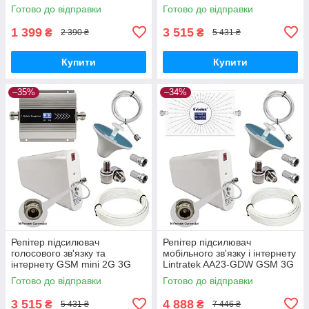
GSM, 4G LTE
2G, 4G LTE (10/3 дБі )
Готово до відправки
Готово до відправки
1 399
3 515
₴
₴
2 390 ₴
5 431 ₴
Купити
Купити
–35%
–34%
Репітер підсилювач
Репітер підсилювач
голосового зв'язку та
мобільного зв'язку і інтернету
інтернету GSM mini 2G 3G
Lintratek AA23-GDW GSM 3G
4G сигналу 1800 та 2100 МГц
4G 900 1800 2100 МГц (10/3
Готово до відправки
Готово до відправки
(10/3 дБі)
дБі)
3 515
4 888
₴
₴
5 431 ₴
7 446 ₴