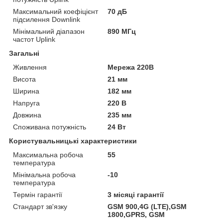
Максимальний коефіцієнт
70 дБ
підсилення Downlink
Мінімальний діапазон
890 МГц
частот Uplink
Загальні
Живлення
Мережа 220В
Висота
21 мм
Ширина
182 мм
Напруга
220 В
Довжина
235 мм
Споживана потужність
24 Вт
Користувальницькі характеристики
Максимальна робоча
55
температура
Мінімальна робоча
-10
температура
Термін гарантії
3 місяці гарантії
Стандарт зв'язку
GSM 900,4G (LTE),GSM
1800,GPRS, GSM