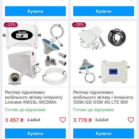
Купити
Купити
–33%
–28%
Репітер підсилювач
Репітер підсилювач
мобільного зв'язку інтернету
мобільного зв'язку і інтернету
Lintratek KW16L-WCDMA-
SS96-GD GSM 4G LTE 900
PRO 3G 2100 МГц з AGC
1800 МГц (10/3 дБі)
Готово до відправки
Готово до відправки
АРП (10/3 дБі)
3 457
3 778
₴
₴
5 185 ₴
5 215 ₴
Купити
Купити