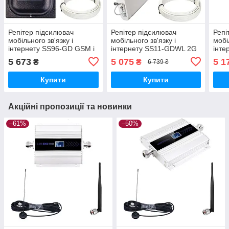
Репітер підсилювач
Репітер підсилювач
Репі
мобільного зв'язку і
мобільного зв'язку і
мобі
інтернету SS96-GD GSM і
інтернету SS11-GDWL 2G
інте
4G сигналу 900 і 1800
3G 4G LTE 900 1800 2100
3G 4
5 673
5 075
5 1
₴
₴
6 739 ₴
МГц (17/8 дБі)
2600 МГц (10/I дБі)
2600
Купити
Купити
Акційні пропозиції та новинки
–61%
–50%