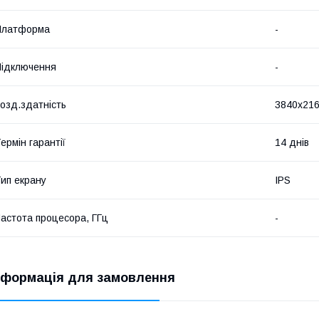
Платформа
-
ідключення
-
озд.здатність
3840x21
ермін гарантії
14 днів
ип екрану
IPS
астота процесора, ГГц
-
нформація для замовлення