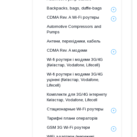
Backpacks, bags, duffle-bags
CDMA Rev. A Wi-Fi роутеры
Automotive Compressors and
Pumps
Антени, перехідники, кабель
CDMA Rev. A модеми
Wi-fi роутери і модеми 3G/4G
(Київстар, Vodafone, Lifecell)
Wi-fi роутери і модеми 3G/4G
уцінені (Київстар, Vodafone,
Lifecell)
Комплекти для 3G/4G інтернету
Київстар, Vodafone, Lifecell
Стационарные Wi-Fi роутеры
Тарифні плани операторів
GSM 3G Wi-Fi роутери
WiFi адаптери (мережеві