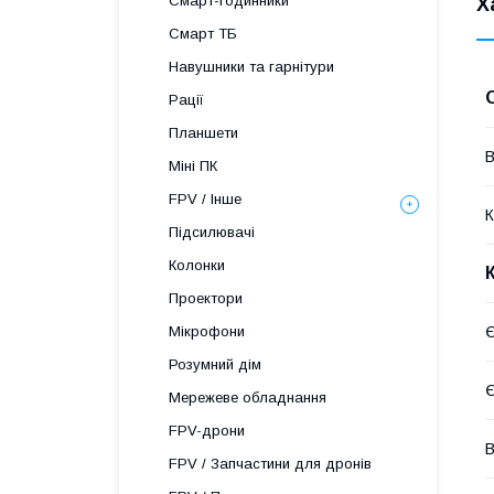
Смарт-годинники
Х
Смарт ТБ
Навушники та гарнітури
Рації
Планшети
В
Міні ПК
FPV / Інше
К
Підсилювачі
Колонки
Проектори
Є
Мікрофони
Розумний дім
Є
Мережеве обладнання
FPV-дрони
В
FPV / Запчастини для дронів