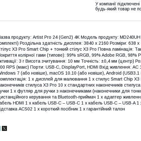
У компанії підключені
будь-який товар не п
азва продукту: Artist Pro 24 (Gen2) 4K Модель продукту: MD240UH К
омплекті) Роздільна здатність дисплея: 3840 х 2160 Розміри: 638 х
тілус X3 Pro Smart Chip + тонкий стілус X3 Pro Повна ламінація: Так
окриття колірної гами (типове): 99% sRGB, 99% Adobe RGB, 98% Рі
ктивації: 3 г Висота зчитування: 10 мм Точність: ±0,4 мм (центр) Р
00 RPS (макс) Порти: USB-C, DisplayPort, HDMI Вхід живлення: AC 
indows 7 (або новіше), macOS 10.10 (або новіше), Android (USB3.1 
омплектація: 1 x дисплей для малювання 1 x стилус Smart Chip X3 P
аконечників стилуса X3 Pro 10 x стандартних наконечників стилуса
учки 1 x футляр для ручки з наконечниками (наконечники для тонк
истанційного керування та Bluetooth-приймач 1 x адаптер живлення
абель HDMI 1 x кабель USB-C – USB-C 1 x кабель USB-C – USB-A 1 x
ідставка ACS02 1 x короткий посібник 1 x гарантійний талон