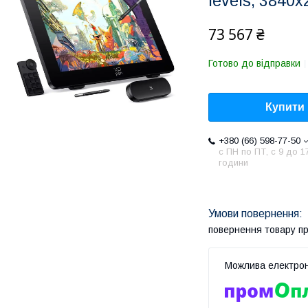
levels, 3840
73 567 ₴
Готово до відправки
Купити
+380 (66) 598-77-50
с ПН по ПТ, с 9 до 1
години
повернення товару п