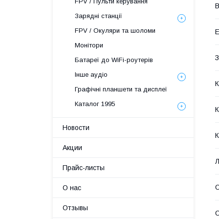
FPV / Пульти керування
В
Зарядні станції
FPV / Окуляри та шоломи
Е
Монітори
З
Батареї до WiFi-роутерів
Інше аудіо
Графічні планшети та дисплеї
Каталог 1995
К
Новости
К
Акции
Л
Прайс-листы
О
О нас
Отзывы
О