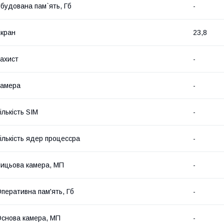
будована пам`ять, Гб
-
кран
23,8
ахист
-
Камера
-
ількість SIM
-
ількість ядер процессра
-
ицьова камера, МП
-
перативна пам'ять, Гб
-
снова камера, МП
-