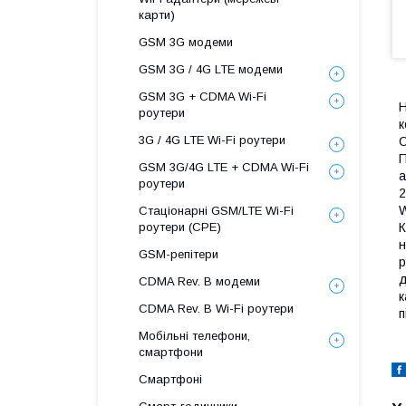
карти)
GSM 3G модеми
GSM 3G / 4G LTE модеми
GSM 3G + CDMA Wi-Fi
Н
роутери
к
3G / 4G LTE Wi-Fi роутери
С
П
GSM 3G/4G LTE + CDMA Wi-Fi
а
роутери
2
W
Стаціонарні GSM/LTE Wi-Fi
К
роутери (CPE)
н
GSM-репітери
р
д
CDMA Rev. B модеми
к
CDMA Rev. B Wi-Fi роутери
п
Мобільні телефони,
смартфони
Смартфоні