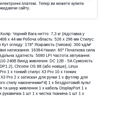
 електронні платежі. Тепер ви можете купити
окидаючи сайту.
олір: Чорний Вага нетто: 7,3 кг (підставка у
 408 х 44 мм Робоча область: 526 х 296 мм Стилус:
 Кут огляду: 178° Яскравість (типова): 300 кд/м²
вні натискання: 16384 Нахил: 60° Початкова сила
оздільна здатність: 5080 LPI Частота звітування:
110-240В Вихід живлення: DC 12В - 5A Сумісність:
DP1.2), Chrome OS 88 (або новіше), Linux
ro 1 x тонкий стилус X3 Pro 10 x тонких
 X3 Pro 2 x затискач для ручки 1 x футляр для
ого стилу наконечники*4) 1 x бездротовий пульт
 та шнур живлення 1 x кабель DisplayPort 1 x
 рукавичка-1 шт 1 x чистка тканина-1 шт 1 x