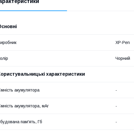
арактеристики
Основні
иробник
XP-Pen
олір
Чорний
Користувальницькі характеристики
мність акумулятора
-
мність акумулятора, мАг
-
будована пам'ять, Гб
-