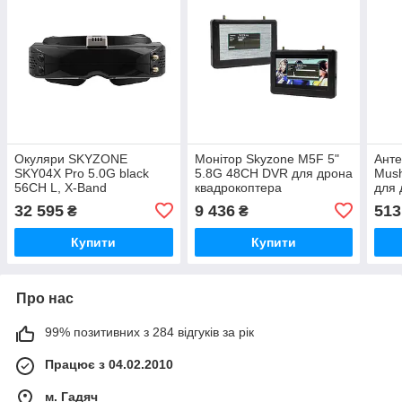
Окуляри SKYZONE
Монітор Skyzone M5F 5"
Ант
SKY04X Pro 5.0G black
5.8G 48CH DVR для дрона
Mus
56CH L, X-Band
квадрокоптера
для 
(SKY04XP5G) для дрона
32 595
9 436
513
₴
₴
квадрокоптера
Купити
Купити
Про нас
99% позитивних з 284 відгуків за рік
Працює з 04.02.2010
м. Гадяч