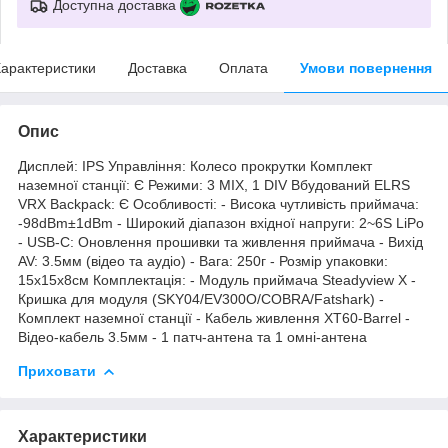
Доступна доставка
арактеристики
Доставка
Оплата
Умови повернення
Опис
Дисплей: IPS Управління: Колесо прокрутки Комплект
наземної станції: Є Режими: 3 MIX, 1 DIV Вбудований ELRS
VRX Backpack: Є Особливості: - Висока чутливість приймача:
-98dBm±1dBm - Широкий діапазон вхідної напруги: 2~6S LiPo
- USB-C: Оновлення прошивки та живлення приймача - Вихід
AV: 3.5мм (відео та аудіо) - Вага: 250г - Розмір упаковки:
15x15x8см Комплектація: - Модуль приймача Steadyview X -
Кришка для модуля (SKY04/EV300O/COBRA/Fatshark) -
Комплект наземної станції - Кабель живлення XT60-Barrel -
Відео-кабель 3.5мм - 1 патч-антена та 1 омні-антена
Приховати
Характеристики