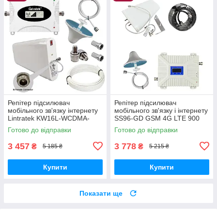
Репітер підсилювач
Репітер підсилювач
мобільного зв'язку інтернету
мобільного зв'язку і інтернету
Lintratek KW16L-WCDMA-
SS96-GD GSM 4G LTE 900
PRO 3G 2100 МГц з AGC
1800 МГц (10/3 дБі)
Готово до відправки
Готово до відправки
АРП (10/3 дБі)
3 457
3 778
₴
₴
5 185 ₴
5 215 ₴
Купити
Купити
Показати ще