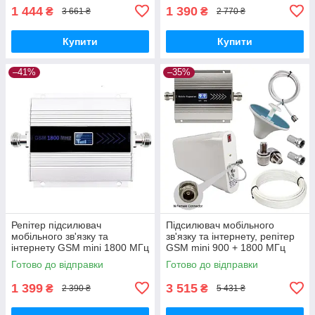
1 444
1 390
₴
₴
3 661 ₴
2 770 ₴
Купити
Купити
–41%
–35%
Репітер підсилювач
Підсилювач мобільного
мобільного зв'язку та
зв'язку та інтернету, репітер
інтернету GSM mini 1800 МГц
GSM mini 900 + 1800 МГц
GSM, 4G LTE
2G, 4G LTE (10/3 дБі )
Готово до відправки
Готово до відправки
1 399
3 515
₴
₴
2 390 ₴
5 431 ₴