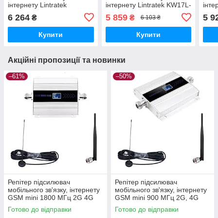
інтернету Lintratek
інтернету Lintratek KW17L-
інте
KW23C-GD GSM 4G 900
GD GSM та 4G сигналу
KW2
6 264
5 859
5 9
₴
₴
6 103 ₴
1800 МГц (17/3 дБі)
900 1800 МГц (17/8 дБі)
900 
Купити
Купити
Акційні пропозиції та новинки
–61%
–50%
Репітер підсилювач
Репітер підсилювач
мобільного зв'язку, інтернету
мобільного зв'язку, інтернету
GSM mini 1800 МГц 2G 4G
GSM mini 900 МГц 2G, 4G
LTE (комплект +
LTE (всеспрямовані антени)
Готово до відправки
Готово до відправки
всеспрямовані антени)