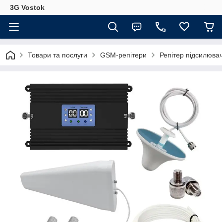
3G Vostok
Товари та послуги
GSM-репітери
Репітер підсилювач