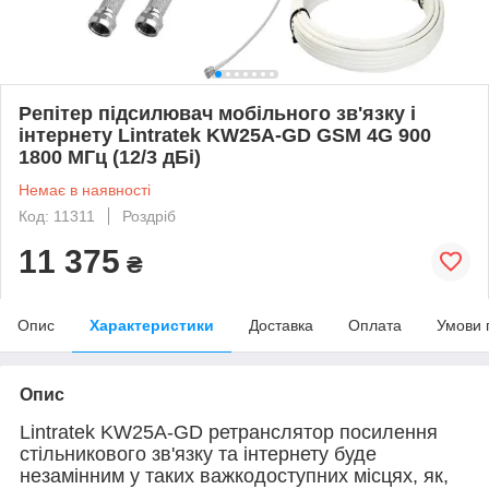
Репітер підсилювач мобільного зв'язку і
інтернету Lintratek KW25A-GD GSM 4G 900
1800 МГц (12/3 дБі)
Немає в наявності
Код: 11311
Роздріб
11 375
₴
Опис
Характеристики
Доставка
Оплата
Умови 
Опис
Lintratek KW25A-GD ретранслятор посилення
стільникового зв'язку та інтернету буде
незамінним у таких важкодоступних місцях, як,