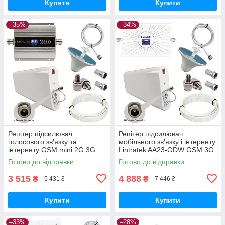
Купити
Купити
–35%
–34%
Репітер підсилювач
Репітер підсилювач
голосового зв'язку та
мобільного зв'язку і інтернету
інтернету GSM mini 2G 3G
Lintratek AA23-GDW GSM 3G
4G сигналу 1800 та 2100 МГц
4G 900 1800 2100 МГц (10/3
Готово до відправки
Готово до відправки
(10/3 дБі)
дБі)
3 515
4 888
₴
₴
5 431 ₴
7 446 ₴
Купити
Купити
–33%
–28%