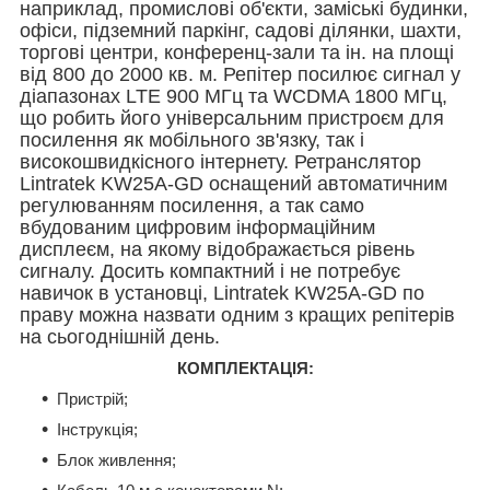
наприклад, промислові об'єкти, заміські будинки,
офіси, підземний паркінг, садові ділянки, шахти,
торгові центри, конференц-зали та ін. на площі
від 800 до 2000 кв. м. Репітер посилює сигнал у
діапазонах LTE 900 МГц та WCDMA 1800 МГц,
що робить його універсальним пристроєм для
посилення як мобільного зв'язку, так і
високошвидкісного інтернету. Ретранслятор
Lintratek KW25A-GD оснащений автоматичним
регулюванням посилення, а так само
вбудованим цифровим інформаційним
дисплеєм, на якому відображається рівень
сигналу. Досить компактний і не потребує
навичок в установці, Lintratek KW25A-GD по
праву можна назвати одним з кращих репітерів
на сьогоднішній день.
К
ОМПЛЕКТАЦІЯ:
Пристрій;
Інструкція;
Блок живлення;