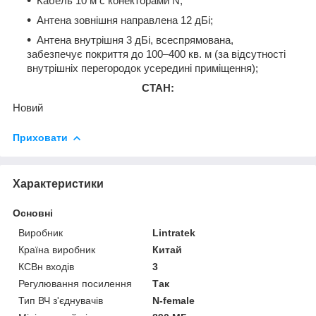
Кабель 10 м с конекторами N;
Антена зовнішня направлена 12 дБі;
Антена внутрішня 3 дБі, всеспрямована,
забезпечує покриття до 100–400 кв. м (за відсутності
внутрішніх перегородок усередині приміщення);
СТАН:
Новий
Приховати
Характеристики
Основні
Виробник
Lintratek
Країна виробник
Китай
КСВн входів
3
Регулювання посилення
Так
Тип ВЧ з'єднувачів
N-female