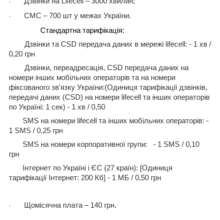
Дзвінки на Lifecell – 3000 хвилин;
·
СМС – 700 шт у межах України.
·
Стандартна тарифікація:
Дзвінки та CSD передача даних в мережі lifecell: - 1 хв /
0,20 грн
Дзвінки, переадресація, CSD передача даних на
номери інших мобільних операторів та на номери
фіксованого зв'язку України:(
Одиниця тарифікації дзвінків,
передачі даних (CSD) на номери lifecell та інших операторів
по Україні: 1 сек) -
1 хв / 0,50
SMS на номери lifecell та інших мобільних операторів: -
1 SMS / 0,25 грн
SMS на номери корпоративної групи:
- 1 SMS / 0,10
грн
Інтернет по Україні і ЄС (27 країн):
[Одиниця
тарифікації Інтернет: 200 Кб] -
1 MБ / 0,50 грн
Щомісячна плата – 140 грн.
·