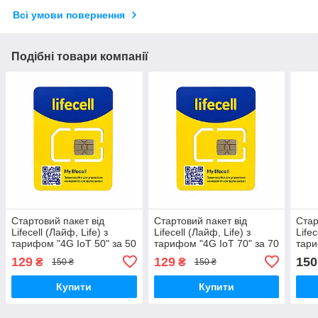
Всі умови повернення
Подібні товари компанії
Стартовий пакет від
Стартовий пакет від
Стар
Lifecell (Лайф, Life) з
Lifecell (Лайф, Life) з
Lifec
тарифом "4G IoT 50" за 50
тарифом "4G IoT 70" за 70
тари
грн - інтернет, дзвінки,
грн - інтернет, дзвінки,
за 9
129
129
150
₴
₴
150 ₴
150 ₴
СМС
СМС
дзві
Купити
Купити