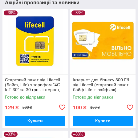
Акційні пропозиції та новинки
–36%
–33%
Стартовий пакет від Lifecell
Інтернет для бізнесу 300 Гб
(Лайф, Life) з тарифом "4G
від Lifecell (стартовий пакет
IoT 30" за 30 грн - інтернет,
Лайф Life + лайфхак)
дзвінки, СМС
Готово до відправки
Готово до відправки
129
100
₴
₴
200 ₴
150 ₴
Купити
Купити
–33%
–33%