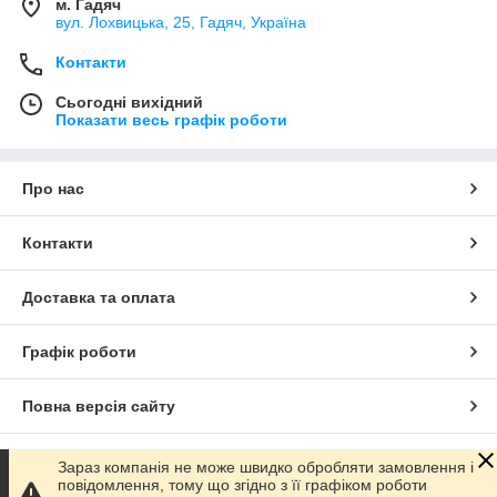
м. Гадяч
вул. Лохвицька, 25, Гадяч, Україна
Контакти
Сьогодні вихідний
Показати весь графік роботи
Про нас
Контакти
Доставка та оплата
Графік роботи
Повна версія сайту
Сайт створено на маркетплейсі
Prom.ua
Зараз компанія не може швидко обробляти замовлення і
повідомлення, тому що згідно з її графіком роботи