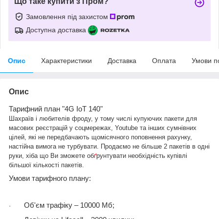
Що таке купити з Пром?
Замовлення під захистом
Доступна доставка
Опис
Характеристики
Доставка
Оплата
Умови п
Опис
Тарифний план
"4G IoT 140"
Шахраїв і любителів фроду, у тому числі купуючих пакети для
масових реєстрацій у соцмережах, Youtube та інших сумнівних
цілей, які не передбачають щомісячного поповнення рахунку,
настійна вимога не турбувати. Продаємо не більше 2 пакетів в одні
руки, хіба що Ви зможете об
ґ
рунтувати необхідність купівлі
більшої кількості пакетів.
Умови тарифного плану:
Об'єм трафіку – 10000 Мб;
·