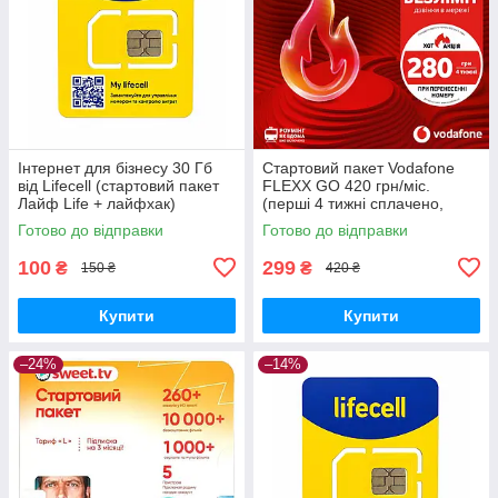
Інтернет для бізнесу 30 Гб
Стартовий пакет Vodafone
від Lifecell (стартовий пакет
FLEXX GO 420 грн/міс.
Лайф Life + лайфхак)
(перші 4 тижні сплачено,
безліміт на 30 застосунків)
Готово до відправки
Готово до відправки
100
299
₴
₴
150 ₴
420 ₴
Купити
Купити
–24%
–14%