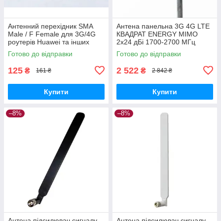
Антенний перехідник SMA
Антена панельна 3G 4G LTE
Male / F Female для 3G/4G
КВАДРАТ ENERGY MIMO
роутерів Huawei та інших
2x24 дБі 1700-2700 МГц
бежевий
Готово до відправки
Готово до відправки
125
2 522
₴
₴
161 ₴
2 842 ₴
Купити
Купити
–8%
–8%
Антена підсилювач сигналу
Антена підсилювач сигналу