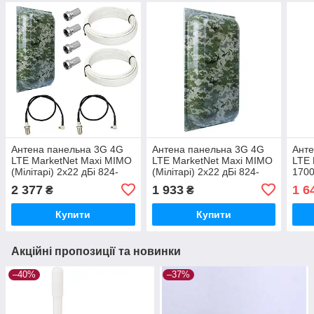
Антена панельна 3G 4G
Антена панельна 3G 4G
Анте
LTE MarketNet Maxi MIMO
LTE MarketNet Maxi MIMO
LTE 
(Мілітарі) 2х22 дБі 824-
(Мілітарі) 2х22 дБі 824-
1700
960/1700-2700 МГц
960 / 1700-2700 МГц
моде
2 377
1 933
1 6
₴
₴
(Комплект)
кабе
Купити
Купити
Акційні пропозиції та новинки
–40%
–37%