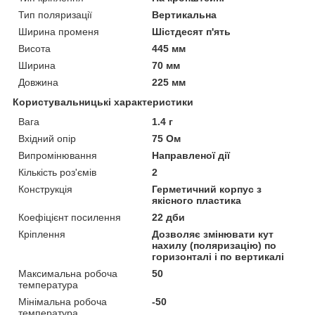
Тип поляризації
Вертикальна
Ширина променя
Шістдесят п'ять
Висота
445 мм
Ширина
70 мм
Довжина
225 мм
Користувальницькі характеристики
Вага
1.4 г
Вхідний опір
75 Ом
Випромінювання
Направленої дії
Кількість роз'ємів
2
Конструкція
Герметичний корпус з
якісного пластика
Коефіцієнт посилення
22 дби
Кріплення
Дозволяє змінювати кут
нахилу (поляризацію) по
горизонталі і по вертикалі
Максимальна робоча
50
температура
Мінімальна робоча
-50
температура