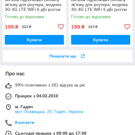
зв'язку для роутера, модема
зв'язку для роутера, модема
3G 4G LTE WiFi 6 дБі роз'єм
3G 4G LTE WiFi 6 дБі роз'єм
SMA Male 700-2700 МГц
SMA Male 700-2700 МГц біла
Готово до відправки
Готово до відправки
чорна
199
199
₴
₴
217 ₴
217 ₴
Купити
Купити
Показати ще
Про нас
99% позитивних з 281 відгука за рік
Працює з 04.02.2010
м. Гадяч
вул. Лохвицька, 25, Гадяч, Україна
Контакти
Сьогодні працює з 09:00 до 17:00