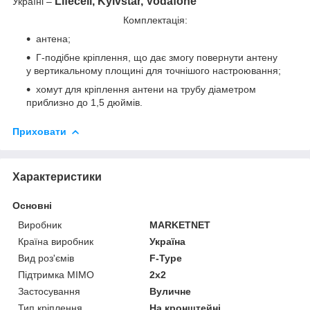
Lifecell, Kyivstar, Vodafone
Україні –
Комплектація:
антена;
Г-подібне кріплення, що дає змогу повернути антену
у вертикальному площині для точнішого настроювання;
хомут для кріплення антени на трубу діаметром
приблизно до 1,5 дюймів.
Приховати
Характеристики
Основні
Виробник
MARKETNET
Країна виробник
Україна
Вид роз'ємів
F-Type
Підтримка MIMO
2x2
Застосування
Вуличне
Тип кріплення
На кронштейні