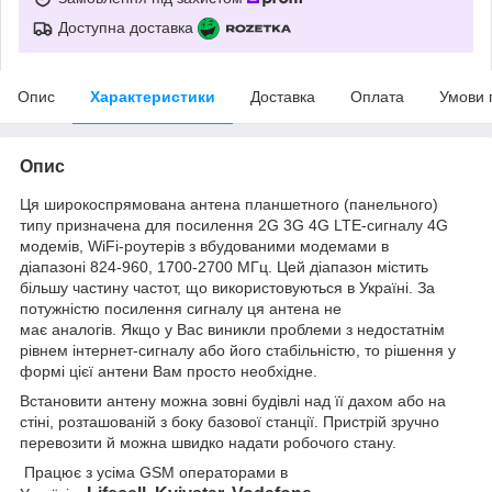
Доступна доставка
Опис
Характеристики
Доставка
Оплата
Умови 
Опис
Ця широкоспрямована антена планшетного (панельного)
типу призначена для посилення 2G 3G 4G LTE-сигналу 4G
модемів, WiFi-роутерів з вбудованими модемами в
діапазоні 824-960, 1700-2700 МГц. Цей діапазон містить
більшу частину частот, що використовуються в Україні. За
потужністю посилення сигналу ця антена не
має аналогів. Якщо у Вас виникли проблеми з недостатнім
рівнем інтернет-сигналу або його стабільністю, то рішення у
формі цієї антени Вам просто необхідне.
Встановити антену можна зовні будівлі над її дахом або на
стіні, розташованій з боку базової станції. Пристрій зручно
перевозити й можна швидко надати робочого стану.
Працює з усіма GSM операторами в