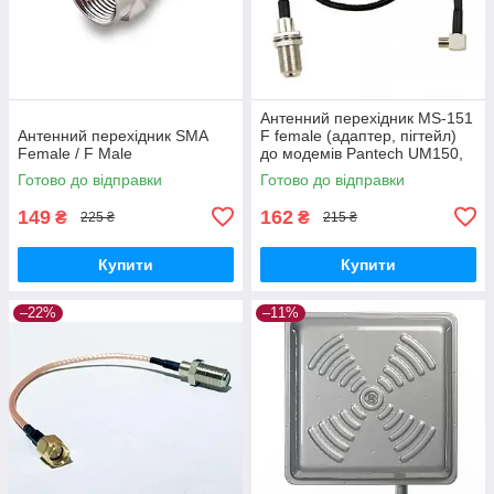
Антенний перехідник MS-151
Антенний перехідник SMA
F female (адаптер, пігтейл)
Female / F Male
до модемів Pantech UM150,
UM190, UML290, UML295 та
Готово до відправки
Готово до відправки
ін.
149
162
₴
₴
225 ₴
215 ₴
Купити
Купити
–22%
–11%