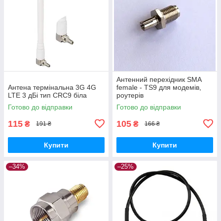
Антенний перехідник SMA
Антена термінальна 3G 4G
female - TS9 для модемів,
LTE 3 дБі тип CRC9 біла
роутерів
Готово до відправки
Готово до відправки
115
105
₴
₴
191 ₴
166 ₴
Купити
Купити
–34%
–25%