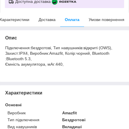
Доступна доставка
Характеристики
Доставка
Оплата
Умови повернення
Опис
Підключення:бездротові, Тип навушників:відкриті (OWS),
Захист:IPX4, Виробник:Amazfit, Колір:чорний, Bluetooth
:Bluetooth 5.3,
Ємність акумулятора, мАг:440,
Характеристики
Основні
Виробник
Amazfit
Тип підключення
Бездротові
Вид навушників
Вкладиші