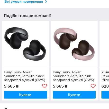
Всі умови повернення
Подібні товари компанії
Навушники Anker
Навушники Anker
Уцін
Soundcore AeroClip black
Soundcore AeroClip pink
Powe
бездротові відкриті (OWS)
бездротові відкриті (OWS)
*Лів
безд
5 665
5 665
618
₴
₴
Купити
Купити