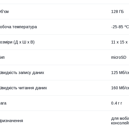
б'єм
128 ГБ
обоча температура
-25-85 ºC
озміри (Д x Ш x В)
11 x 15 x
ип
microSD
видкість запису даних
125 Мб/с
видкість читання даних
160 Мб/с
ага
0.4 г г
для мобі
ризначення
консолей