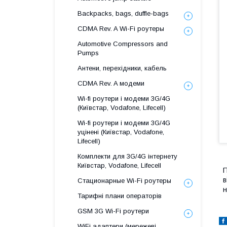
Backpacks, bags, duffle-bags
CDMA Rev. A Wi-Fi роутеры
Automotive Compressors and
Pumps
Антени, перехідники, кабель
CDMA Rev. A модеми
Wi-fi роутери і модеми 3G/4G
(Київстар, Vodafone, Lifecell)
Wi-fi роутери і модеми 3G/4G
уцінені (Київстар, Vodafone,
Lifecell)
Комплекти для 3G/4G інтернету
Київстар, Vodafone, Lifecell
П
в
Стационарные Wi-Fi роутеры
н
Тарифні плани операторів
GSM 3G Wi-Fi роутери
WiFi адаптери (мережеві