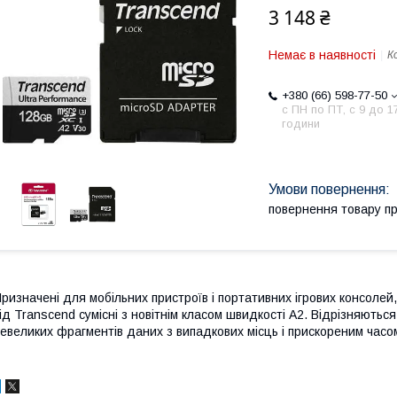
3 148 ₴
Немає в наявності
К
+380 (66) 598-77-50
с ПН по ПТ, с 9 до 1
години
повернення товару п
ризначені для мобільних пристроїв і портативних ігрових консолей
ід Transcend сумісні з новітнім класом швидкості А2. Відрізняють
евеликих фрагментів даних з випадкових місць і прискореним часом