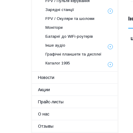
FPV / Пульти керування
Зарядні станції
І
FPV / Окуляри та шоломи
Монітори
Батареї до WiFi-роутерів
Ц
Інше аудіо
Графічні планшети та дисплеї
Каталог 1995
Новости
Акции
Прайс-листы
О нас
Отзывы