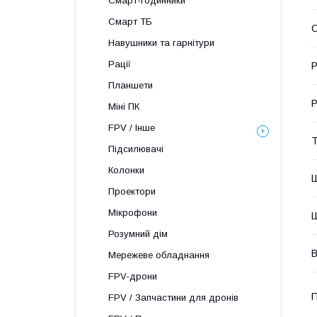
Смарт-годинники
Смарт ТБ
О
Навушники та гарнітури
Рації
Р
Планшети
Р
Міні ПК
FPV / Інше
Т
Підсилювачі
Колонки
Ш
Проектори
Мікрофони
Ш
Розумний дім
В
Мережеве обладнання
FPV-дрони
П
FPV / Запчастини для дронів