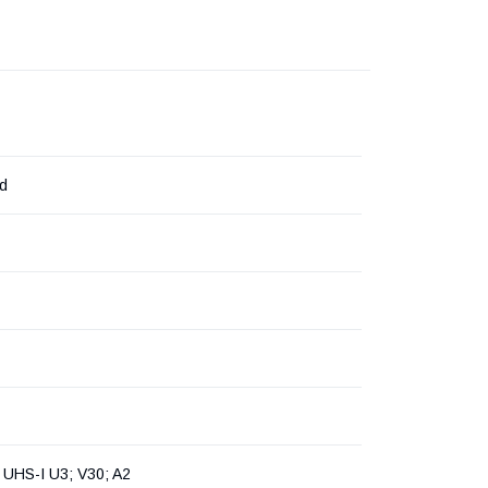
d
 UHS-I U3; V30; A2