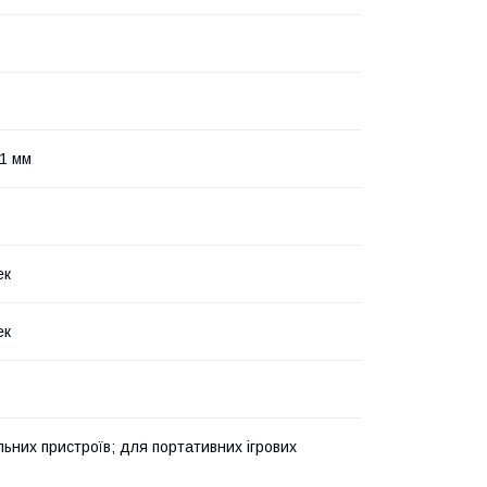
 1 мм
ек
ек
льних пристроїв; для портативних ігрових