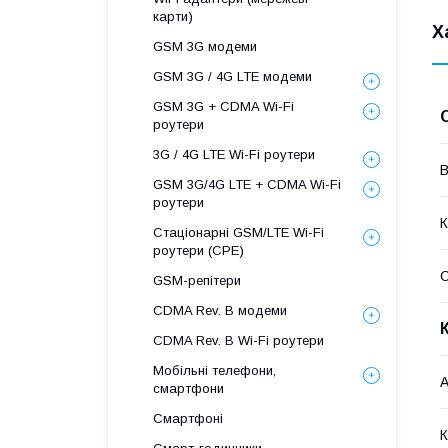
карти)
Х
GSM 3G модеми
GSM 3G / 4G LTE модеми
GSM 3G + CDMA Wi-Fi
роутери
3G / 4G LTE Wi-Fi роутери
В
GSM 3G/4G LTE + CDMA Wi-Fi
роутери
К
Стаціонарні GSM/LTE Wi-Fi
роутери (CPE)
GSM-репітери
CDMA Rev. B модеми
CDMA Rev. B Wi-Fi роутери
Мобільні телефони,
А
смартфони
Смартфоні
К