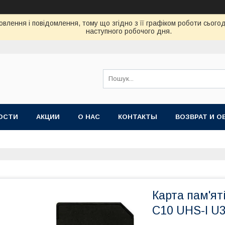
влення і повідомлення, тому що згідно з її графіком роботи сього
наступного робочого дня.
ОСТИ
АКЦИИ
О НАС
КОНТАКТЫ
ВОЗВРАТ И О
Карта пам'ят
C10 UHS-I U