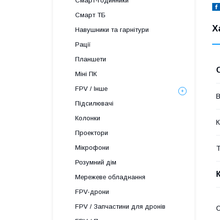
Смарт-годинники
Смарт ТБ
Х
Навушники та гарнітури
Рації
Планшети
Міні ПК
FPV / Інше
В
Підсилювачі
Колонки
К
Проектори
Мікрофони
Т
Розумний дім
Мережеве обладнання
FPV-дрони
FPV / Запчастини для дронів
C