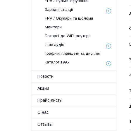
FPV / Пульти керування
Зарядні станції
З
FPV / Окуляри та шоломи
Монітори
К
Батареї до WiFi-роутерів
О
Інше аудіо
Графічні планшети та дисплеї
Р
Каталог 1995
Р
Новости
Акции
Т
Прайс-листы
Ш
О нас
Ш
Отзывы