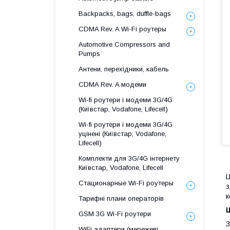
Backpacks, bags, duffle-bags
CDMA Rev. A Wi-Fi роутеры
Automotive Compressors and
Pumps
Антени, перехідники, кабель
CDMA Rev. A модеми
Wi-fi роутери і модеми 3G/4G
(Київстар, Vodafone, Lifecell)
Wi-fi роутери і модеми 3G/4G
уцінені (Київстар, Vodafone,
Lifecell)
Комплекти для 3G/4G інтернету
Київстар, Vodafone, Lifecell
Ц
Стационарные Wi-Fi роутеры
з
к
Тарифні плани операторів
GSM 3G Wi-Fi роутери
З
WiFi адаптери (мережеві