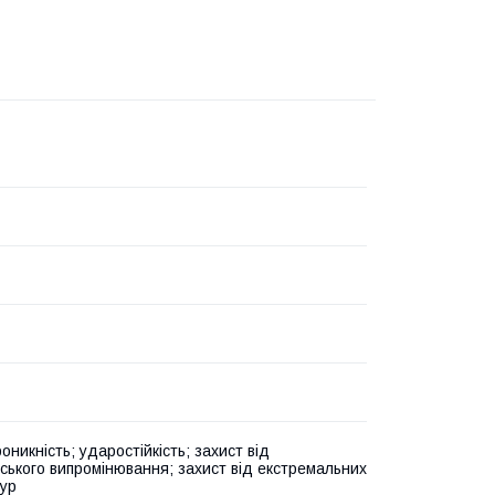
никність; ударостійкість; захист від
вського випромінювання; захист від екстремальних
ур