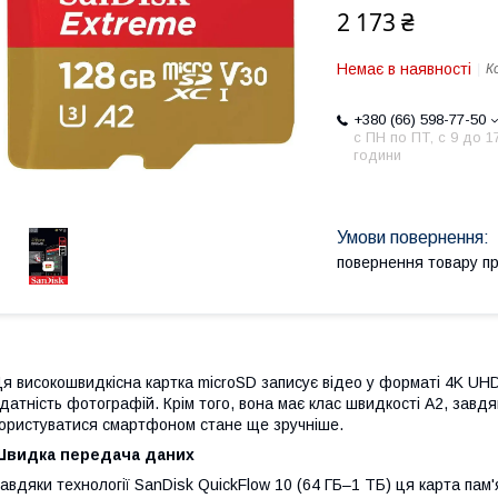
2 173 ₴
Немає в наявності
К
+380 (66) 598-77-50
с ПН по ПТ, с 9 до 1
години
повернення товару п
я високошвидкісна картка microSD записує відео у форматі 4K UHD
датність фотографій. Крім того, вона має клас швидкості A2, зав
ористуватися смартфоном стане ще зручніше.
Швидка передача даних
авдяки технології SanDisk QuickFlow 10 (64 ГБ–1 ТБ) ця карта пам