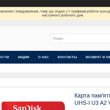
влення і повідомлення, тому що згідно з її графіком роботи сього
наступного робочого дня.
ОСТИ
АКЦИИ
О НАС
КОНТАКТЫ
ВОЗВРАТ И О
Карта пам'ят
UHS-I U3 A2