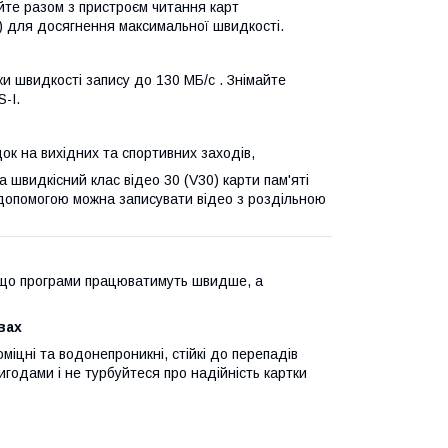
йте разом з пристроєм читання карт
) для досягнення максимальної швидкості.
и швидкості запису до 130 МБ/с . Знімайте
-I.
ок на вихідних та спортивних заходів,
 швидкісний клас відео 30 (V30) карти пам'яті
 допомогою можна записувати відео з роздільною
, що програми працюватимуть швидше, а
вах
іцні та водонепроникні, стійкі до перепадів
годами і не турбуйтеся про надійність картки