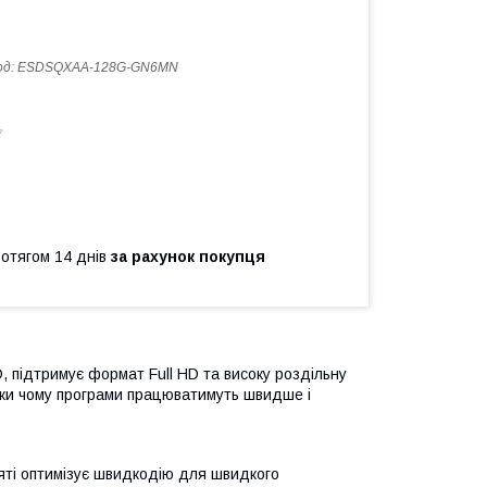
од:
ESDSQXAA-128G-GN6MN
7
ротягом 14 днів
за рахунок покупця
, підтримує формат Full HD та високу роздільну
дяки чому програми працюватимуть швидше і
'яті оптимізує швидкодію для швидкого