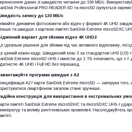
еренесення даних зі швидкістю читання до 190 МБ/с. Використову
anDisk Professional PRO-READER SD та microSD (купується окремо
видкість запису до 130 МБ/с
німайте динамічні фотосюжети або відео у форматі 4K UHD завдяк
ільше та швидше з карткою пам'яті SanDisk Extreme microSDXC UHS
ідмінний варіант для зйомки відео 4K UHD2
е ідеальне рішення для зйомки під час активного відпочинку, поїзд
е цінний кожен кадр. Швидкісний клас 3 за стандартом UHS (U3) та
anDisk Extreme microSD UHS-I ємністю до 1 ТБ означають, що з її
датністю 4K UHD і Full HD без перешкод.
Завантажуйте програми швидше з A2
пецифікація A27 карти SanDisk Extreme microSD — запорука того
ористуватися смартфоном загалом стане зручніше.
Надійна конструкція для використання в екстремальних умо
арти пам'яті SanDisk Extreme microSDHC та microSDXC UHS-I ударом
емператур та впливу рентгенівських променів4. Насолоджуйтесь при
ам'яті.