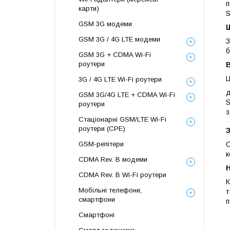
п
карти)
S
GSM 3G модеми
Ш
GSM 3G / 4G LTE модеми
З
б
GSM 3G + CDMA Wi-Fi
роутери
В
Ц
3G / 4G LTE Wi-Fi роутери
д
GSM 3G/4G LTE + CDMA Wi-Fi
S
роутери
з
Стаціонарні GSM/LTE Wi-Fi
роутери (CPE)
GSM-репітери
С
к
CDMA Rev. B модеми
CDMA Rev. B Wi-Fi роутери
К
Мобільні телефони,
т
смартфони
п
Смартфоні