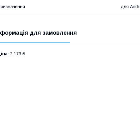
ризначення
для Andr
нформація для замовлення
іна:
2 173 ₴