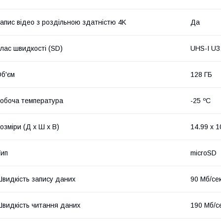
апис відео з роздільною здатністю 4K
Да
лас швидкості (SD)
UHS-I U3
б'єм
128 ГБ
обоча температура
-25 ºC
озміри (Д x Ш x В)
14.99 x 1
ип
microSD
видкість запису даних
90 Мб/се
видкість читання даних
190 Мб/с