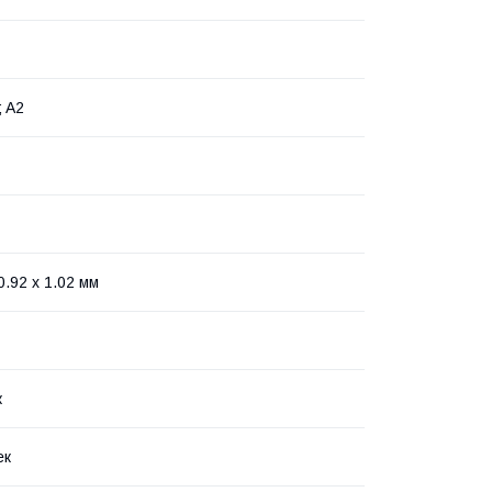
; A2
0.92 x 1.02 мм
к
ек