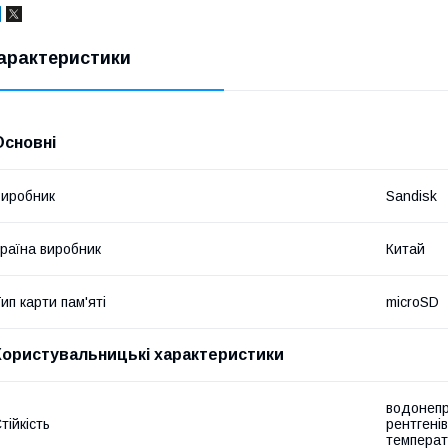
арактеристики
Основні
иробник
Sandisk
раїна виробник
Китай
ип карти пам'яті
microSD
Користувальницькі характеристики
водонепро
тійкість
рентгені
температ