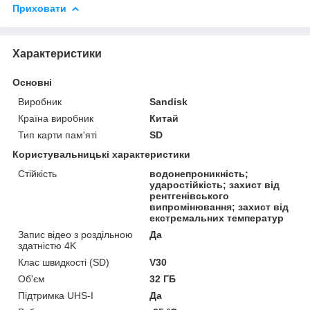
Приховати
Характеристики
Основні
Виробник
Sandisk
Країна виробник
Китай
Тип карти пам'яті
SD
Користувальницькі характеристики
Cтійкість
водонепроникність;
ударостійкість; захист від
рентгенівського
випромінювання; захист від
екстремальних температур
Запис відео з роздільною
Да
здатністю 4K
Клас швидкості (SD)
V30
Об'єм
32 ГБ
Підтримка UHS-I
Да