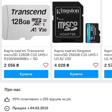
Карта пам'яті Transcend
Карта пам'яті Kingston
Карт
microSD 128GB C10 UHS-I
microSD 256GB C10 UHS-I
micr
R100/W40MB/s + SD
U3 A2 V30
U1 H
R200/W160MB/s + SD
2 056
4 028
2 5
₴
₴
Купити
Купити
Про нас
99% позитивних з 286 відгуків за рік
Працює з 04.02.2010