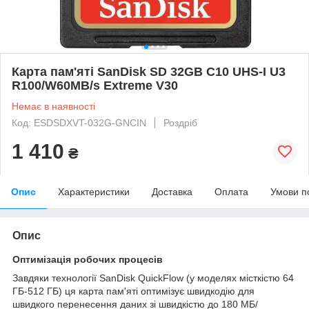
Карта пам'яті SanDisk SD 32GB C10 UHS-I U3
R100/W60MB/s Extreme V30
Немає в наявності
Код: ESDSDXVT-032G-GNCIN
Роздріб
1 410
₴
Опис
Характеристики
Доставка
Оплата
Умови п
Опис
Оптимізація робочих процесів
Завдяки технології SanDisk QuickFlow (у моделях місткістю 64
ГБ-512 ГБ) ця карта пам'яті оптимізує швидкодію для
швидкого перенесення даних зі швидкістю до 180 МБ/