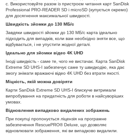
с. Використовуйте разом із пристроєм читання карт SanDisk
Professional PRO-READER SD і microSD (купується окремо)
для досягнення максимальної швидкості.
Швидкість зйомки до 130 МБ/с
Завдяки швидкості зйомки до 130 МБ/с карта ідеально
підходить для випадків, коли вам необхідно зняти все, що
відбувається, і не упустити жодної деталі.
Ідеально для зйомки відео 4K UHD
Іноді швидкість - саме те, чого не вистачає. Карта SanDisk
Extreme SD UHS-I забезпечує саме ту швидкодію, яка дає
змогу знімати вражаючі відео 4K UHD без втрати якості.
Міцність, якій можна довіряти
Карти SanDisk Extreme SD UHS-I блискуче витримали
випробування на придатність для роботи в найсуворіших
умовах.
Відновлення випадково видалених зображень
При покупці пропонується ліцензія на програмне
забезпечення RescuePRO® Deluxe, що дозволяє
відновлювати зображення, які ви випадково видалили.