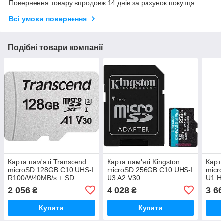
Повернення товару впродовж 14 днів за рахунок покупця
Всі умови повернення
Подібні товари компанії
Карта пам'яті Transcend
Карта пам'яті Kingston
Карт
microSD 128GB C10 UHS-I
microSD 256GB C10 UHS-I
micr
R100/W40MB/s + SD
U3 A2 V30
U1 H
R200/W160MB/s + SD
(170
2 056
4 028
3 6
₴
₴
Купити
Купити