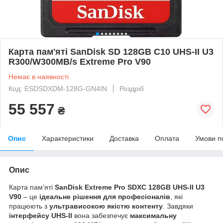
Карта пам'яті SanDisk SD 128GB C10 UHS-II U3
R300/W300MB/s Extreme Pro V90
Немає в наявності
Код: ESDSDXDM-128G-GN4IN
Роздріб
55 557
₴
Опис
Характеристики
Доставка
Оплата
Умови п
Опис
Карта пам’яті
SanDisk Extreme Pro SDXC 128GB UHS-II U3
V90
– це
ідеальне рішення для професіоналів
, які
працюють з
ультрависокою якістю контенту
. Завдяки
інтерфейсу UHS-II
вона забезпечує
максимальну