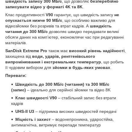
швидкість запису 300 МБ/с
, що дозволяє
безперебійно
записувати відео у форматі 4K та 8K
.
Клас продуктивності
V90
гарантує, що швидкість запису
не
опускається нижче 90 МБ/с
, що особливо важливо для
відеозйомки без розривів та втрат кадрів. А
швидкість
читання до 300 МБ/с
дозволяє швидко передавати великі
обсяги даних на комп’ютер, економлячи час при редагуванні
матеріалів.
SanDisk Extreme Pro
також має
високий рівень надійності
,
захищена від
води, ударів, рентгенівського
випромінювання і екстремальних температур
, що робить
її чудовим вибором для
зйомки в будь-яких умовах
.
Переваги:
Швидкість до 300 МБ/с (читання) та 300 МБ/с
(запис)
– ідеально для серійної зйомки та відео 8K
Клас швидкості V90
– стабільний запис без втрати
кадрів
UHS-II U3
– підтримка високих швидкостей передачі
Міцність і захист
– водонепроникна, ударостійка,
антимагнітна, витримує перепади температур