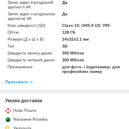
Запис відео в роздільній
Да
здатності 4K
Запис відео з роздільною
Да
здатністю 4K
Клас швидкості (SD)
Class 10; UHS-II U3; V90
Об'єм
128 ГБ
Розміри (Д x Ш x В)
24x32x2.1 мм
Тип
SD
Швидкість запису даних
300 Мб/сек
Швидкість читання даних
300 Мб/сек
Призначення
для фото- і відеокамер; для
професійних камер
Приховати
Умови доставки
Нова Пошта
Магазини Rozetka
Укрпошта