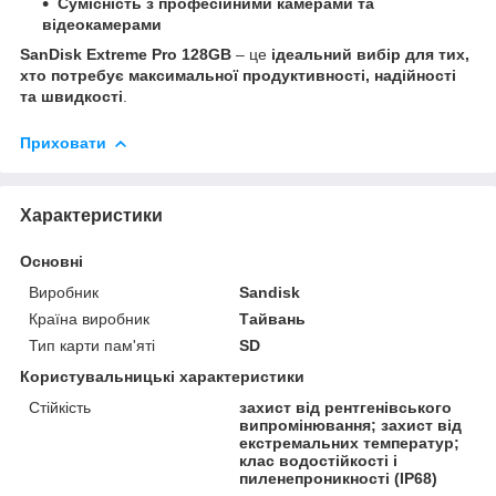
Сумісність з професійними камерами та
відеокамерами
SanDisk Extreme Pro 128GB
– це
ідеальний вибір для тих,
хто потребує максимальної продуктивності, надійності
та швидкості
.
Приховати
Характеристики
Основні
Виробник
Sandisk
Країна виробник
Тайвань
Тип карти пам'яті
SD
Користувальницькі характеристики
Cтійкість
захист від рентгенівського
випромінювання; захист від
екстремальних температур;
клас водостійкості і
пиленепроникності (IP68)