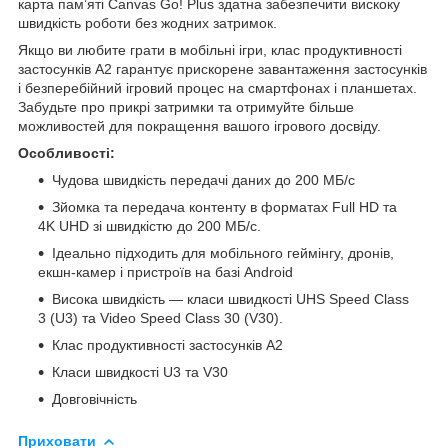
карта пам’яті Canvas Go! Plus здатна забезпечити вискоку
швидкість роботи без жодних затримок.
Якщо ви любите грати в мобільні ігри, клас продуктивності
застосунків A2 гарантує прискорене завантаження застосунків
і безперебійний ігровий процес на смартфонах і планшетах.
Забудьте про прикрі затримки та отримуйте більше
можливостей для покращення вашого ігрового досвіду.
Особливості:
Чудова швидкість передачі даних до 200 МБ/с
Зйомка та передача контенту в форматах Full HD та
4K UHD зі швидкістю до 200 МБ/с.
Ідеально підходить для мобільного геймінгу, дронів,
екшн-камер і пристроїв на базі Android
Висока швидкість — класи швидкості UHS Speed Class
3 (U3) та Video Speed Class 30 (V30).
Клас продуктивності застосунків A2
Класи швидкості U3 та V30
Довговічність
Приховати