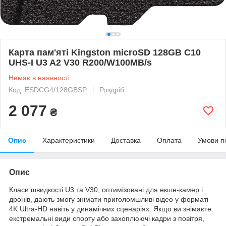
Карта пам'яті Kingston microSD 128GB C10
UHS-I U3 A2 V30 R200/W100MB/s
Немає в наявності
Код: ESDCG4/128GBSP
Роздріб
2 077
₴
Опис
Характеристики
Доставка
Оплата
Умови п
Опис
Класи швидкості U3 та V30, оптимізовані для екшн-камер і
дронів, дають змогу знімати приголомшливі відео у форматі
4K Ultra-HD навіть у динамічних сценаріях. Якщо ви знімаєте
екстремальні види спорту або захоплюючі кадри з повітря,