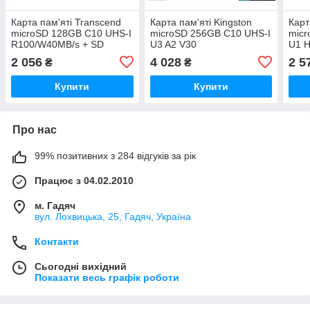
Карта пам'яті Transcend
Карта пам'яті Kingston
Карт
microSD 128GB C10 UHS-I
microSD 256GB C10 UHS-I
micr
R100/W40MB/s + SD
U3 A2 V30
U1 H
R200/W160MB/s + SD
2 056
4 028
2 5
₴
₴
Купити
Купити
Про нас
99% позитивних з 284 відгуків за рік
Працює з 04.02.2010
м. Гадяч
вул. Лохвицька, 25, Гадяч, Україна
Контакти
Сьогодні вихідний
Показати весь графік роботи