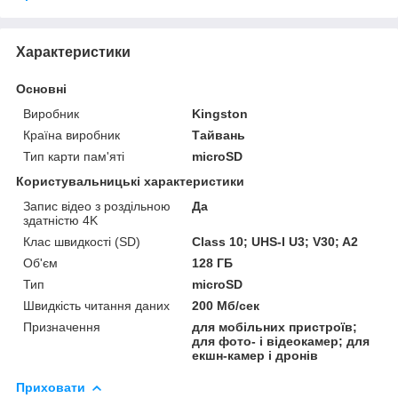
Характеристики
Основні
Виробник
Kingston
Країна виробник
Тайвань
Тип карти пам'яті
microSD
Користувальницькі характеристики
Запис відео з роздільною
Да
здатністю 4K
Клас швидкості (SD)
Class 10; UHS-I U3; V30; A2
Об'єм
128 ГБ
Тип
microSD
Швидкість читання даних
200 Мб/сек
Призначення
для мобільних пристроїв;
для фото- і відеокамер; для
екшн-камер і дронів
Приховати