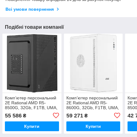
Всі умови повернення
Подібні товари компанії
Комп’ютер персональний
Комп’ютер персональний
Комп
2E Rational AMD R5-
2E Rational AMD R5-
2E R
8500G, 32Gb, F1TB, UMA,
8600G, 32Gb, F1TB, UMA,
8500
A620, 2E-TMX04-500,
A620, 2E-V500W, 500W,
A620
55 586
59 271
42 
₴
₴
Win11PE
Win11PE
Win
Купити
Купити