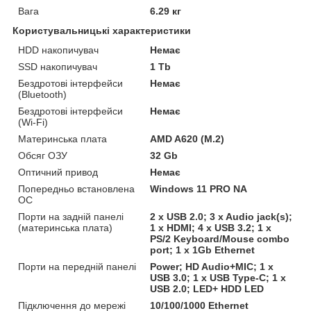
Вага
6.29 кг
Користувальницькі характеристики
HDD накопичувач
Немає
SSD накопичувач
1 Tb
Бездротові інтерфейси
Немає
(Bluetooth)
Бездротові інтерфейси
Немає
(Wi-Fi)
Материнська плата
AMD A620 (M.2)
Обсяг ОЗУ
32 Gb
Оптичний привод
Немає
Попередньо встановлена
Windows 11 PRO NA
ОС
Порти на задній панелі
2 x USB 2.0; 3 x Audio jack(s);
(материнська плата)
1 x HDMI; 4 x USB 3.2; 1 x
PS/2 Keyboard/Mouse combo
port; 1 x 1Gb Ethernet
Порти на передній панелі
Power; HD Audio+MIC; 1 x
USB 3.0; 1 x USB Type-C; 1 x
USB 2.0; LED+ HDD LED
Підключення до мережі
10/100/1000 Ethernet