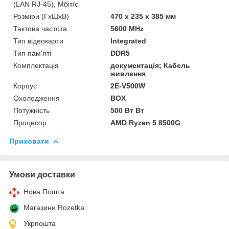
(LAN RJ-45), Мбіт/с
Розміри (ГxШxВ)
470 x 235 x 385 мм
Тактова частота
5600 MHz
Тип відеокарти
Integrated
Тип пам'яті
DDR5
Комплектація
документація; Кабель
живлення
Корпус
2E-V500W
Охолодження
BOX
Потужність
500 Вт Вт
Процесор
AMD Ryzen 5 8500G
Приховати
Умови доставки
Нова Пошта
Магазини Rozetka
Укрпошта