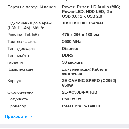
Порти на передній панелі
Power; Reset; HD Audio+MIC;
Power LED; HDD LED; 2 x
USB 3.0; 1 x USB 2.0
Підключення до мережі
10/100/1000 Ethernet
(LAN RJ-45), Мбіт/с
Розміри (ГxШxВ)
475 x 266 x 480 мм
Тактова частота
5600 MHz
Тип відеокарти
Discrete
Тип пам'яті
DDR5
гарантія
36 місяців
Комплектація
документація; Кабель
живлення
Корпус
2E GAMING SPERO (G2052)
650W
Охолодження
2E-AC90D4-ARGB
Потужність
650 Вт Вт
Процесор
Intel Core i5-14400F
Приховати