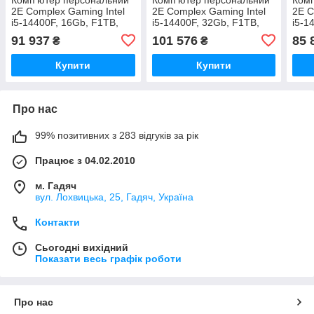
2E Complex Gaming Intel
2E Complex Gaming Intel
2E C
i5-14400F, 16Gb, F1TB,
i5-14400F, 32Gb, F1TB,
i5-1
NVD5060TI-16, H610,
NVD5060TI-16, H610,
NVD5
91 937
101 576
85 
₴
₴
G2052, 650W, Win11
G2052, 650W, Win11PE
G205
Купити
Купити
Про нас
99% позитивних з 283 відгуків за рік
Працює з 04.02.2010
м. Гадяч
вул. Лохвицька, 25, Гадяч, Україна
Контакти
Сьогодні вихідний
Показати весь графік роботи
Про нас