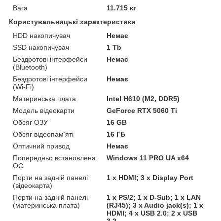
Вага
11.715 кг
Користувальницькі характеристики
HDD накопичувач
Немає
SSD накопичувач
1 Tb
Бездротові інтерфейси
Немає
(Bluetooth)
Бездротові інтерфейси
Немає
(Wi-Fi)
Материнська плата
Intel H610 (M2, DDR5)
Модель відеокарти
GeForce RTX 5060 Ti
Обсяг ОЗУ
16 GB
Обсяг відеопам'яті
16 ГБ
Оптичний привод
Немає
Попередньо встановлена
Windows 11 PRO UA x64
ОС
Порти на задній панелі
1 x HDMI; 3 x Display Port
(відеокарта)
Порти на задній панелі
1 x PS/2; 1 x D-Sub; 1 x LAN
(материнська плата)
(RJ45); 3 x Audio jack(s); 1 x
HDMI; 4 x USB 2.0; 2 x USB
3.2