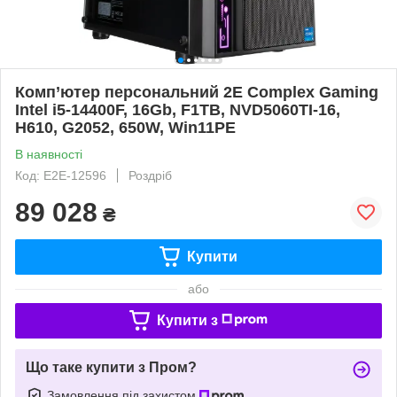
Комп’ютер персональний 2E Complex Gaming
Intel i5-14400F, 16Gb, F1TB, NVD5060TI-16,
H610, G2052, 650W, Win11PE
В наявності
Код: E2E-12596
Роздріб
89 028
₴
Купити
або
Купити з
Що таке купити з Пром?
Замовлення під захистом