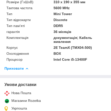
Розміри (ГxШxВ)
310 x 190 x 355 мм
Тактова частота
5600 MHz
Тип
Mini Tower
Тип відеокарти
Discrete
Тип пам'яті
DDR5
гарантія
36 місяців
Комплектація
документація; Кабель
живлення
Корпус
2E TeamX (TMX04-500)
Охолодження
BOX
Процесор
Intel Core i5-13400F
Приховати
Умови доставки
Нова Пошта
Магазини Rozetka
Укрпошта