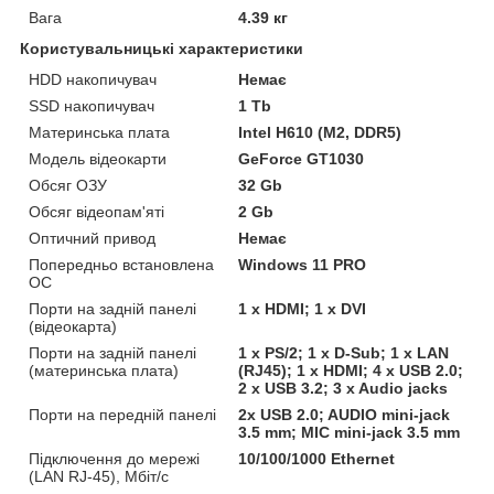
Вага
4.39 кг
Користувальницькі характеристики
HDD накопичувач
Немає
SSD накопичувач
1 Tb
Материнська плата
Intel H610 (M2, DDR5)
Модель відеокарти
GeForce GT1030
Обсяг ОЗУ
32 Gb
Обсяг відеопам'яті
2 Gb
Оптичний привод
Немає
Попередньо встановлена
Windows 11 PRO
ОС
Порти на задній панелі
1 x HDMI; 1 х DVI
(відеокарта)
Порти на задній панелі
1 x PS/2; 1 x D-Sub; 1 x LAN
(материнська плата)
(RJ45); 1 x HDMI; 4 x USB 2.0;
2 x USB 3.2; 3 x Audio jacks
Порти на передній панелі
2x USB 2.0; AUDIO mini-jack
3.5 mm; MIC mini-jack 3.5 mm
Підключення до мережі
10/100/1000 Ethernet
(LAN RJ-45), Мбіт/с