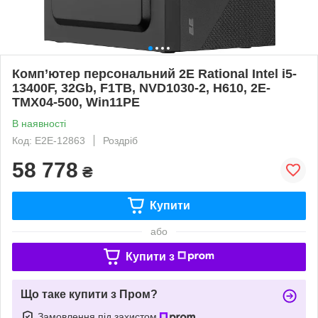
Комп’ютер персональний 2E Rational Intel i5-
13400F, 32Gb, F1TB, NVD1030-2, H610, 2E-
TMX04-500, Win11PE
В наявності
Код: E2E-12863
Роздріб
58 778
₴
Купити
або
Купити з
Що таке купити з Пром?
Замовлення під захистом