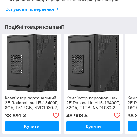
Всі умови повернення
Подібні товари компанії
Комп’ютер персональний
Комп’ютер персональний
Комп
2E Rational Intel i5-13400F,
2E Rational Intel i5-13400F,
2E R
8Gb, F512GB, NVD1030-2,
32Gb, F1TB, NVD1030-2,
16G
H610, 2E-TMX04-500,
H610, 2E-TMX04-500,
2, H
38 691
48 908
36 
₴
₴
Win11PE
Win11PE
Win
Купити
Купити