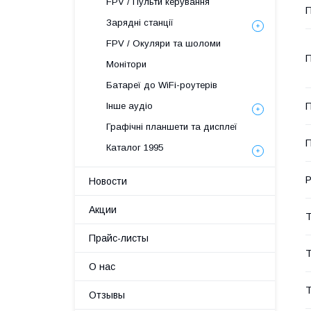
FPV / Пульти керування
П
Зарядні станції
FPV / Окуляри та шоломи
П
Монітори
Батареї до WiFi-роутерів
П
Інше аудіо
Графічні планшети та дисплеї
П
Каталог 1995
Р
Новости
Акции
Т
Прайс-листы
Т
О нас
Т
Отзывы