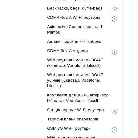
Backpacks, bags, duffle-bags
CDMA Rev. A Wi-Fi роутеры
Automotive Compressors and
Pumps
Антени, перехідники, кабель
CDMA Rev. A модеми
Wi-fi роутери і модеми 3G/4G
(Київстар, Vodafone, Lifecell)
Wi-fi роутери і модеми 3G/4G
уцінені (Київстар, Vodafone,
Lifecell)
Комплекти для 3G/4G інтернету
Київстар, Vodafone, Lifecell
Стационарные Wi-Fi роутеры
Тарифні плани операторів
GSM 3G Wi-Fi роутери
WiFi адаптери (мережеві