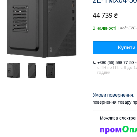
2E-TMX04-50
44 739 ₴
В наявності
Код:
E2E-
Купити
+380 (66) 598-77-50
с ПН по ПТ, с 9 до 1
години
повернення товару п