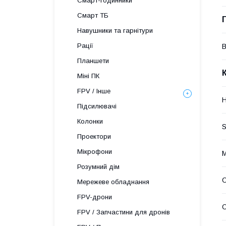
Смарт-годинники
Смарт ТБ
Навушники та гарнітури
Рації
В
Планшети
Міні ПК
FPV / Інше
H
Підсилювачі
Колонки
S
Проектори
Мікрофони
М
Розумний дім
О
Мережеве обладнання
FPV-дрони
О
FPV / Запчастини для дронів