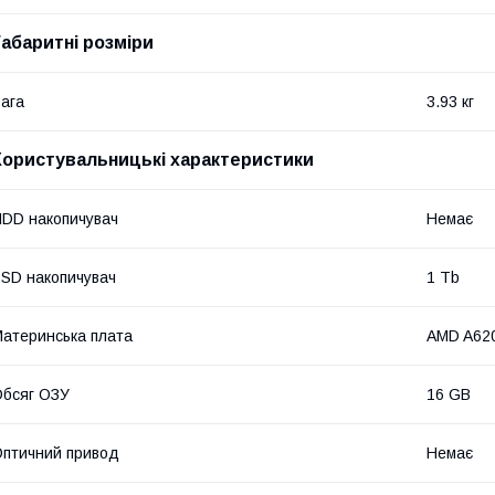
Габаритні розміри
ага
3.93 кг
Користувальницькі характеристики
DD накопичувач
Немає
SD накопичувач
1 Tb
атеринська плата
AMD A620
бсяг ОЗУ
16 GB
птичний привод
Немає