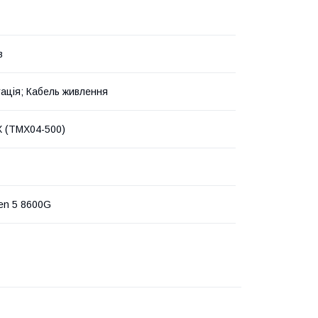
в
ація; Кабель живлення
 (TMX04-500)
en 5 8600G