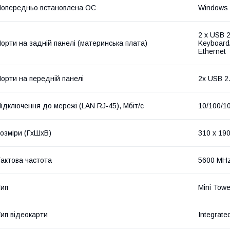
опередньо встановлена ОС
Windows
2 x USB 2
орти на задній панелі (материнська плата)
Keyboard/
Ethernet
орти на передній панелі
2x USB 2.
ідключення до мережі (LAN RJ-45), Мбіт/с
10/100/1
озміри (ГxШxВ)
310 x 190
актова частота
5600 MH
ип
Mini Towe
ип відеокарти
Integrate