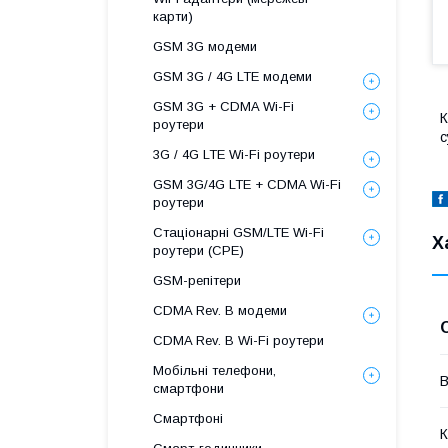
карти)
GSM 3G модеми
GSM 3G / 4G LTE модеми
GSM 3G + CDMA Wi-Fi
К
роутери
с
3G / 4G LTE Wi-Fi роутери
GSM 3G/4G LTE + CDMA Wi-Fi
роутери
Стаціонарні GSM/LTE Wi-Fi
Х
роутери (CPE)
GSM-репітери
CDMA Rev. B модеми
CDMA Rev. B Wi-Fi роутери
Мобільні телефони,
В
смартфони
Смартфоні
К