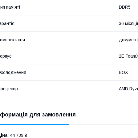
ип пам'яті
DDR5
арантія
36 місяці
омплектація
документ
орпус
2E TeamX
Охолодження
BOX
Процесор
AMD Ryz
нформація для замовлення
іна:
44 739 ₴