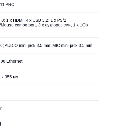
 11 PRO
.0; 1 x HDMI; 4 x USB 3.2; 1 x PS/2
Mouse combo port; 3 x аудіороз’єми; 1 x 1Gb
0; AUDIO mini-jack 3.5 mm; MIC mini-jack 3.5 mm
000 Ethernet
 x 355 мм
z
r
d