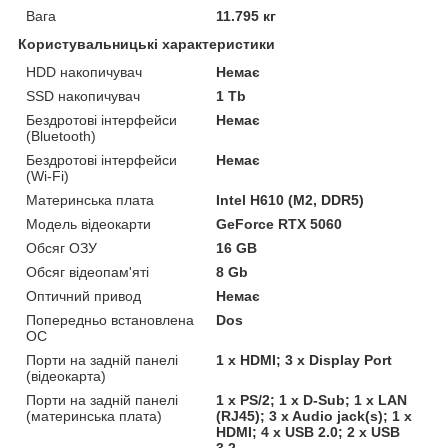
Вага
11.795 кг
Користувальницькі характеристики
HDD накопичувач
Немає
SSD накопичувач
1 Tb
Бездротові інтерфейси
Немає
(Bluetooth)
Бездротові інтерфейси
Немає
(Wi-Fi)
Материнська плата
Intel H610 (M2, DDR5)
Модель відеокарти
GeForce RTX 5060
Обсяг ОЗУ
16 GB
Обсяг відеопам'яті
8 Gb
Оптичний привод
Немає
Попередньо встановлена
Dos
ОС
Порти на задній панелі
1 x HDMI; 3 x Display Port
(відеокарта)
Порти на задній панелі
1 x PS/2; 1 x D-Sub; 1 x LAN
(материнська плата)
(RJ45); 3 x Audio jack(s); 1 x
HDMI; 4 x USB 2.0; 2 x USB
3.2