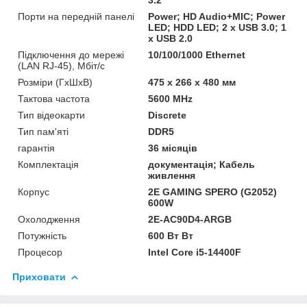
Порти на передній панелі
Power; HD Audio+MIC; Power
LED; HDD LED; 2 x USB 3.0; 1
x USB 2.0
Підключення до мережі
10/100/1000 Ethernet
(LAN RJ-45), Мбіт/с
Розміри (ГxШxВ)
475 x 266 x 480 мм
Тактова частота
5600 MHz
Тип відеокарти
Discrete
Тип пам'яті
DDR5
гарантія
36 місяців
Комплектація
документація; Кабель
живлення
Корпус
2E GAMING SPERO (G2052)
600W
Охолодження
2E-AC90D4-ARGB
Потужність
600 Вт Вт
Процесор
Intel Core i5-14400F
Приховати