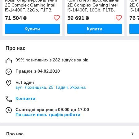
2E Complex Gaming Intel
2E Complex Gaming Intel
2E C
i5-14400F, 32Gb, F1TB,
i5-14400F, 16Gb, F1TB,
i5-1
NVD5050-8, H610, G2052,
NVD5050-8, H610, G2052,
NVD5
71 504
59 691
76 
₴
₴
600W, FreeDos
600W, FreeDos
600W
Купити
Купити
Про нас
99% позитивних з 282 відгуків за рік
Працює з 04.02.2010
м. Гадяч
вул. Лохвицька, 25, Гадяч, Україна
Контакти
Сьогодні працює з 09:00 до 17:00
Показати весь графік роботи
Про нас