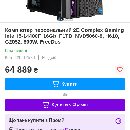
Комп’ютер персональний 2E Complex Gaming
Intel i5-14400F, 16Gb, F1TB, NVD5060-8, H610,
G2052, 600W, FreeDos
В наявності
Код: E2E-12573
Роздріб
64 889
₴
Купити
або
Купити з
Що таке купити з Пром?
Замовлення під захистом