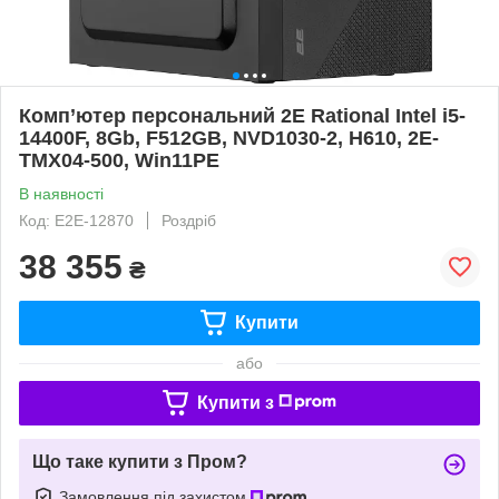
Комп’ютер персональний 2E Rational Intel i5-
14400F, 8Gb, F512GB, NVD1030-2, H610, 2E-
TMX04-500, Win11PE
В наявності
Код: E2E-12870
Роздріб
38 355
₴
Купити
або
Купити з
Що таке купити з Пром?
Замовлення під захистом