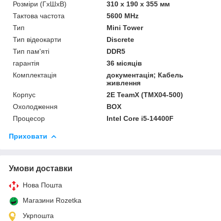
Розміри (ГxШxВ)
310 x 190 x 355 мм
Тактова частота
5600 MHz
Тип
Mini Tower
Тип відеокарти
Discrete
Тип пам'яті
DDR5
гарантія
36 місяців
Комплектація
документація; Кабель
живлення
Корпус
2E TeamX (TMX04-500)
Охолодження
BOX
Процесор
Intel Core i5-14400F
Приховати
Умови доставки
Нова Пошта
Магазини Rozetka
Укрпошта