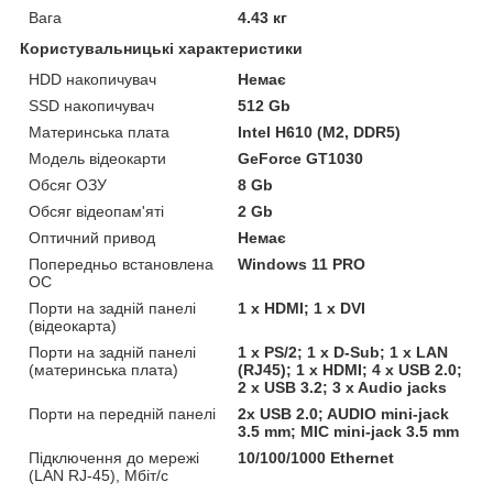
Вага
4.43 кг
Користувальницькі характеристики
HDD накопичувач
Немає
SSD накопичувач
512 Gb
Материнська плата
Intel H610 (M2, DDR5)
Модель відеокарти
GeForce GT1030
Обсяг ОЗУ
8 Gb
Обсяг відеопам'яті
2 Gb
Оптичний привод
Немає
Попередньо встановлена
Windows 11 PRO
ОС
Порти на задній панелі
1 x HDMI; 1 х DVI
(відеокарта)
Порти на задній панелі
1 x PS/2; 1 x D-Sub; 1 x LAN
(материнська плата)
(RJ45); 1 x HDMI; 4 x USB 2.0;
2 x USB 3.2; 3 x Audio jacks
Порти на передній панелі
2x USB 2.0; AUDIO mini-jack
3.5 mm; MIC mini-jack 3.5 mm
Підключення до мережі
10/100/1000 Ethernet
(LAN RJ-45), Мбіт/с