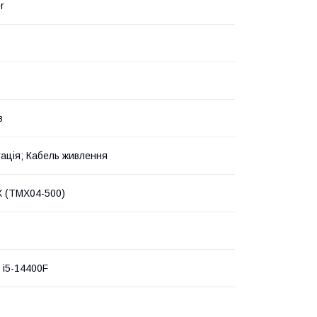
r
в
ація; Кабель живлення
 (TMX04-500)
e i5-14400F