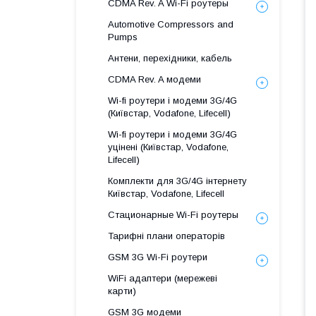
CDMA Rev. A Wi-Fi роутеры
Automotive Compressors and
Pumps
Антени, перехідники, кабель
CDMA Rev. A модеми
Wi-fi роутери і модеми 3G/4G
(Київстар, Vodafone, Lifecell)
Wi-fi роутери і модеми 3G/4G
уцінені (Київстар, Vodafone,
Lifecell)
Комплекти для 3G/4G інтернету
Київстар, Vodafone, Lifecell
Стационарные Wi-Fi роутеры
Тарифні плани операторів
GSM 3G Wi-Fi роутери
WiFi адаптери (мережеві
карти)
GSM 3G модеми