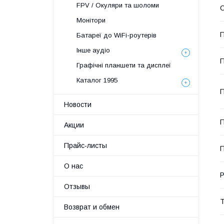
FPV / Окуляри та шоломи
О
Монітори
П
Батареї до WiFi-роутерів
Інше аудіо
П
Графічні планшети та дисплеї
Каталог 1995
П
Новости
П
Акции
Прайс-листы
П
О нас
Р
Отзывы
Т
Возврат и обмен