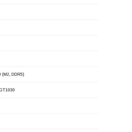
0 (M2, DDR5)
 GT1030