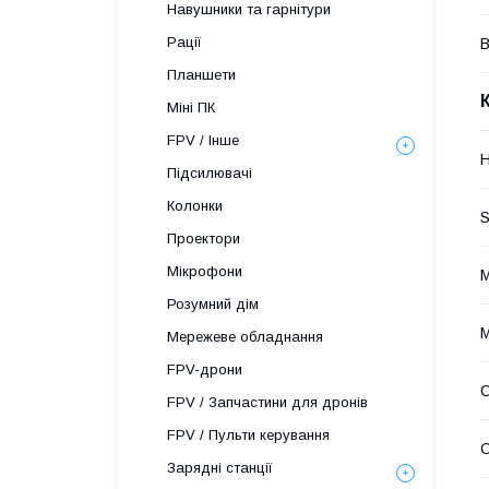
Навушники та гарнітури
Рації
В
Планшети
Міні ПК
FPV / Інше
H
Підсилювачі
Колонки
S
Проектори
Мікрофони
М
Розумний дім
М
Мережеве обладнання
FPV-дрони
О
FPV / Запчастини для дронів
FPV / Пульти керування
О
Зарядні станції