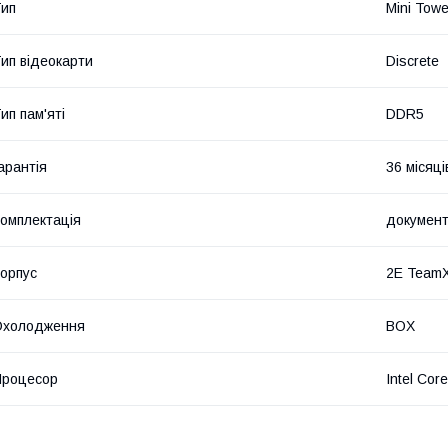
ип
Mini Towe
ип відеокарти
Discrete
ип пам'яті
DDR5
арантія
36 місяці
омплектація
документ
орпус
2E TeamX
Охолодження
BOX
Процесор
Intel Cor