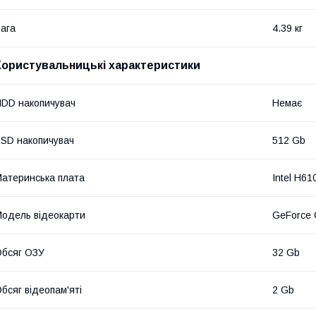
ага
4.39 кг
Користувальницькі характеристики
DD накопичувач
Немає
SD накопичувач
512 Gb
атеринська плата
Intel H61
одель відеокарти
GeForce
бсяг ОЗУ
32 Gb
бсяг відеопам'яті
2 Gb