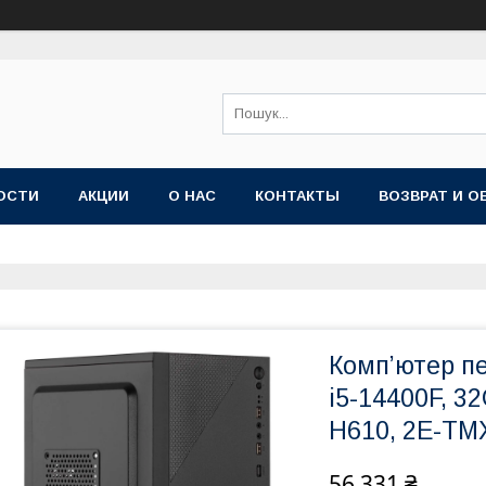
ОСТИ
АКЦИИ
О НАС
КОНТАКТЫ
ВОЗВРАТ И О
Комп’ютер пе
i5-14400F, 3
H610, 2E-TM
56 331 ₴