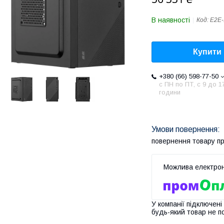
В наявності
Код:
E2E-
Купити
+380 (66) 598-77-50
с ПН по ПТ, с 9 до 1
години
повернення товару п
У компанії підключені
будь-який товар не п