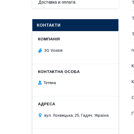
Доставка и оплата
Т
Т
КОНТАКТИ
Т
г
3G Vostok
К
К
Тетяна
вул. Лохвицька, 25, Гадяч, Україна