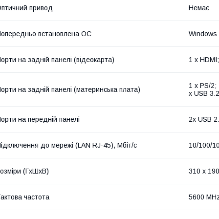
птичний привод
Немає
опередньо встановлена ОС
Windows
орти на задній панелі (відеокарта)
1 x HDMI;
1 x PS/2;
орти на задній панелі (материнська плата)
x USB 3.2
орти на передній панелі
2x USB 2.
ідключення до мережі (LAN RJ-45), Мбіт/с
10/100/1
озміри (ГxШxВ)
310 x 190
актова частота
5600 MH