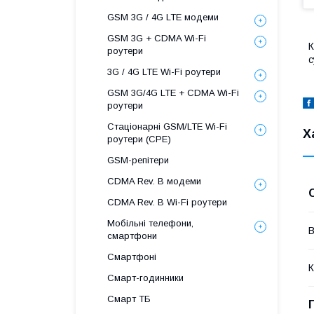
GSM 3G / 4G LTE модеми
GSM 3G + CDMA Wi-Fi
К
роутери
с
3G / 4G LTE Wi-Fi роутери
GSM 3G/4G LTE + CDMA Wi-Fi
роутери
Стаціонарні GSM/LTE Wi-Fi
Х
роутери (CPE)
GSM-репітери
CDMA Rev. B модеми
CDMA Rev. B Wi-Fi роутери
Мобільні телефони,
В
смартфони
Смартфоні
К
Смарт-годинники
Смарт ТБ