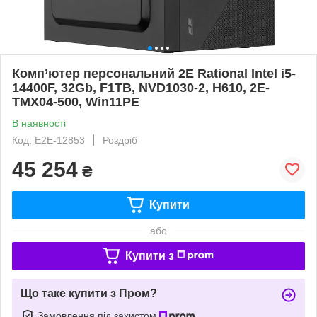
Комп’ютер персональний 2E Rational Intel i5-
14400F, 32Gb, F1TB, NVD1030-2, H610, 2E-
TMX04-500, Win11PE
В наявності
Код: E2E-12853
Роздріб
45 254
₴
Купити
або
Купити з
Що таке купити з Пром?
Замовлення під захистом