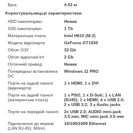
Вага
4.53 кг
Користувальницькі характеристики
HDD накопичувач
Немає
SSD накопичувач
1 Tb
Материнська плата
Intel H610 (M.2)
Модель відеокарти
GeForce GT1030
Обсяг ОЗУ
32 Gb
Обсяг відеопам'яті
2 Gb
Оптичний привод
Немає
Попередньо встановлена
Windows 11 PRO
ОС
Порти на задній панелі
1 x HDMI; 1 х DVI
(відеокарта)
Порти на задній панелі
1 x PS/2; 1 x D-Sub; 1 x LAN
(материнська плата)
(RJ45); 1 x HDMI; 4 x USB 2.0;
2 x USB 3.2; 3 x Audio jacks
Порти на передній панелі
2x USB 2.0; AUDIO mini-jack
3.5 mm; MIC mini-jack 3.5 mm
Підключення до мережі
10/100/1000 Ethernet
(LAN RJ-45), Мбіт/с