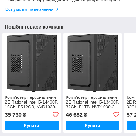
Всі умови повернення
Подібні товари компанії
Комп’ютер персональний
Комп’ютер персональний
Комп
2E Rational Intel i5-14400F,
2E Rational Intel i5-13400F,
2E R
16Gb, F512GB, NVD1030-
32Gb, F1TB, NVD1030-2,
32G
2, H610, 2E-TMX04-500,
H610, 2E-TMX04-500,
2, H
35 730
46 682
57 
₴
₴
Win11PE
Win11PE
Win
Купити
Купити