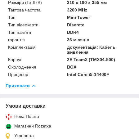
Розміри (ГxШxВ)
310 x 190 x 355 мм
Тактова частота
3200 MHz
Тип
Mini Tower
Тип відеокарти
Discrete
Тип пам'яті
DDR4
гарантія
36 місяців
Комплектація
документація; Кабель
живлення
Корпус
2E TeamX (TMX04-500)
Охолодження
BOX
Процесор
Intel Core i5-14400F
Приховати
Умови доставки
Нова Пошта
Магазини Rozetka
Укрпошта