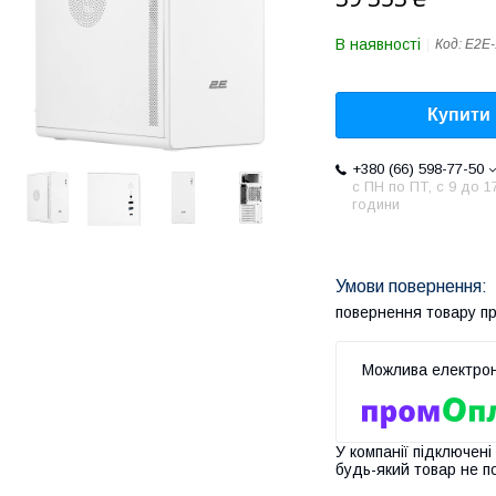
В наявності
Код:
E2E-
Купити
+380 (66) 598-77-50
с ПН по ПТ, с 9 до 1
години
повернення товару п
У компанії підключені
будь-який товар не п