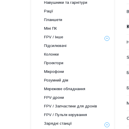
Навушники та гарнітури
Рації
В
Планшети
Міні ПК
FPV / Інше
H
Підсилювачі
Колонки
S
Проектори
Мікрофони
Б
Розумний дім
Б
Мережеве обладнання
FPV-дрони
М
FPV / Запчастини для дронів
FPV / Пульти керування
О
Зарядні станції