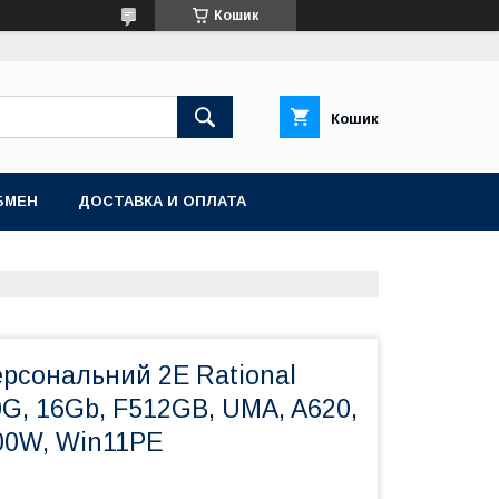
Кошик
Кошик
БМЕН
ДОСТАВКА И ОПЛАТА
ерсональний 2E Rational
G, 16Gb, F512GB, UMA, A620,
00W, Win11PE