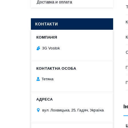
Доставка и оплата
Т
К
КОНТАКТИ
К
3G Vostok
П
Тетяна
І
вул. Лохвицька, 25, Гадяч, Україна
Ц