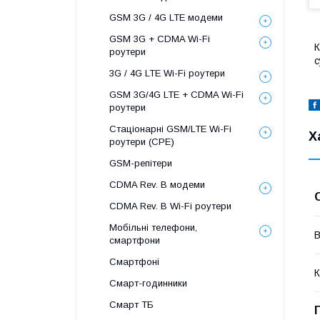
GSM 3G / 4G LTE модеми
GSM 3G + CDMA Wi-Fi
К
роутери
с
3G / 4G LTE Wi-Fi роутери
GSM 3G/4G LTE + CDMA Wi-Fi
роутери
Стаціонарні GSM/LTE Wi-Fi
Х
роутери (CPE)
GSM-репітери
CDMA Rev. B модеми
CDMA Rev. B Wi-Fi роутери
Мобільні телефони,
В
смартфони
Смартфоні
К
Смарт-годинники
Смарт ТБ