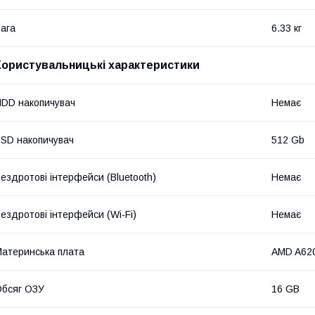
ага
6.33 кг
Користувальницькі характеристики
DD накопичувач
Немає
SD накопичувач
512 Gb
ездротові інтерфейси (Bluetooth)
Немає
ездротові інтерфейси (Wi-Fi)
Немає
атеринська плата
AMD A620
бсяг ОЗУ
16 GB