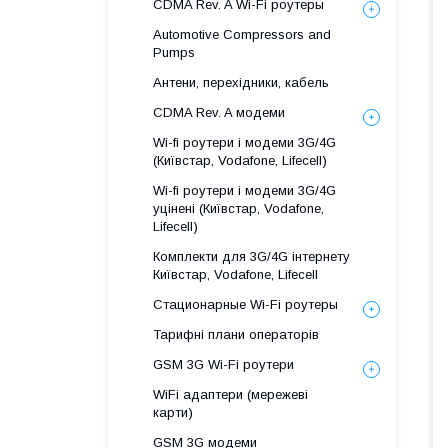
CDMA Rev. A Wi-Fi роутеры
Automotive Compressors and
Pumps
Антени, перехідники, кабель
CDMA Rev. A модеми
Wi-fi роутери і модеми 3G/4G
(Київстар, Vodafone, Lifecell)
Wi-fi роутери і модеми 3G/4G
уцінені (Київстар, Vodafone,
Lifecell)
Комплекти для 3G/4G інтернету
Київстар, Vodafone, Lifecell
Стационарные Wi-Fi роутеры
Тарифні плани операторів
GSM 3G Wi-Fi роутери
WiFi адаптери (мережеві
карти)
GSM 3G модеми