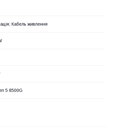
ація; Кабель живлення
W
т
en 5 8500G