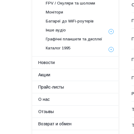
FPV / Окуляри та шоломи
О
Монітори
П
Батареї до WiFi-роутерів
Інше аудіо
П
Графічні планшети та дисплеї
Каталог 1995
П
Новости
Акции
П
Прайс-листы
Р
О нас
Т
Отзывы
Возврат и обмен
Т