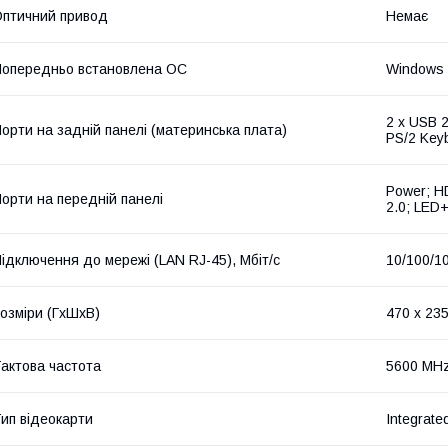
птичний привод
Немає
опередньо встановлена ОС
Windows
2 x USB 2
орти на задній панелі (материнська плата)
PS/2 Key
Power; H
орти на передній панелі
2.0; LED
ідключення до мережі (LAN RJ-45), Мбіт/с
10/100/1
озміри (ГxШxВ)
470 x 235
актова частота
5600 MH
ип відеокарти
Integrate