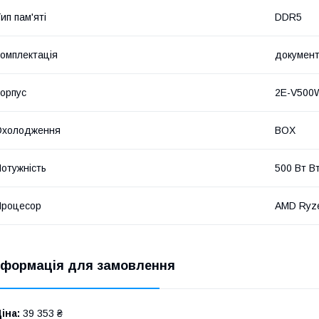
ип пам'яті
DDR5
омплектація
документ
орпус
2E-V500
Охолодження
BOX
отужність
500 Вт В
Процесор
AMD Ryz
нформація для замовлення
іна:
39 353 ₴