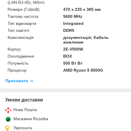
(LAN RJ-45), Мбіт/с
Розміри (ГxШxВ)
470 x 235 x 385 мм
Тактова частота
5600 MHz
Тип відеокарти
Integrated
Тип пам'яті
DDR5
Комплектація
документація; Кабель
живлення
Корпус
2E-V500W
Охолодження
BOX
Потужність
500 Вт Вт
Процесор
AMD Ryzen 5 8500G
Приховати
Умови доставки
Нова Пошта
Магазини Rozetka
Укрпошта