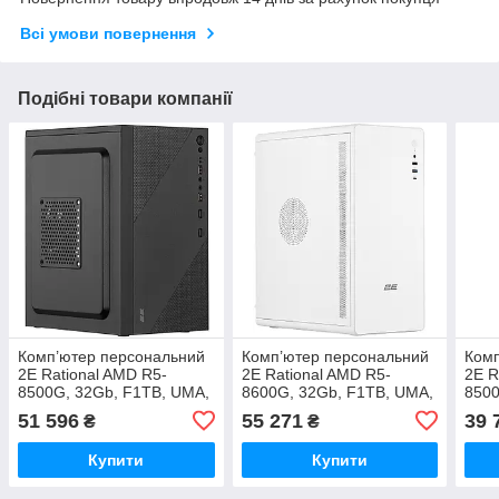
Всі умови повернення
Подібні товари компанії
Комп’ютер персональний
Комп’ютер персональний
Комп
2E Rational AMD R5-
2E Rational AMD R5-
2E R
8500G, 32Gb, F1TB, UMA,
8600G, 32Gb, F1TB, UMA,
8500
A620, 2E-TMX04-500,
A620, 2E-V500W, 500W,
A620
51 596
55 271
39 
₴
₴
Win11PE
Win11PE
Win
Купити
Купити