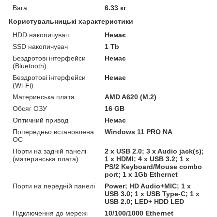
Вага
6.33 кг
Користувальницькі характеристики
HDD накопичувач
Немає
SSD накопичувач
1 Tb
Бездротові інтерфейси
Немає
(Bluetooth)
Бездротові інтерфейси
Немає
(Wi-Fi)
Материнська плата
AMD A620 (M.2)
Обсяг ОЗУ
16 GB
Оптичний привод
Немає
Попередньо встановлена
Windows 11 PRO NA
ОС
Порти на задній панелі
2 x USB 2.0; 3 x Audio jack(s);
(материнська плата)
1 x HDMI; 4 x USB 3.2; 1 x
PS/2 Keyboard/Mouse combo
port; 1 x 1Gb Ethernet
Порти на передній панелі
Power; HD Audio+MIC; 1 x
USB 3.0; 1 x USB Type-C; 1 x
USB 2.0; LED+ HDD LED
Підключення до мережі
10/100/1000 Ethernet