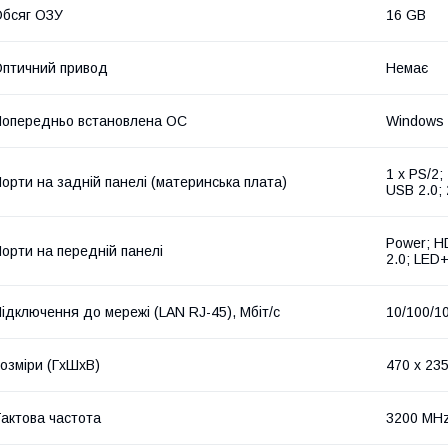
бсяг ОЗУ
16 GB
птичний привод
Немає
опередньо встановлена ОС
Windows
1 x PS/2;
орти на задній панелі (материнська плата)
USB 2.0; 
Power; H
орти на передній панелі
2.0; LED
ідключення до мережі (LAN RJ-45), Мбіт/с
10/100/1
озміри (ГxШxВ)
470 x 235
актова частота
3200 MH