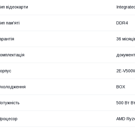
ип відеокарти
Integrate
ип пам'яті
DDR4
арантія
36 місяці
омплектація
документ
орпус
2E-V500
Охолодження
BOX
отужність
500 Вт В
Процесор
AMD Ryz