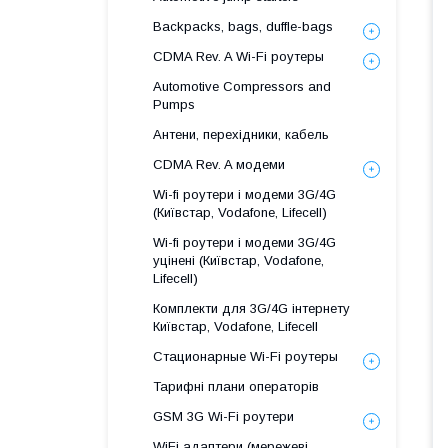
Backpacks, bags, duffle-bags
CDMA Rev. A Wi-Fi роутеры
Automotive Compressors and
Pumps
Антени, перехідники, кабель
CDMA Rev. A модеми
Wi-fi роутери і модеми 3G/4G
(Київстар, Vodafone, Lifecell)
Wi-fi роутери і модеми 3G/4G
уцінені (Київстар, Vodafone,
Lifecell)
Комплекти для 3G/4G інтернету
Київстар, Vodafone, Lifecell
Стационарные Wi-Fi роутеры
Тарифні плани операторів
GSM 3G Wi-Fi роутери
WiFi адаптери (мережеві