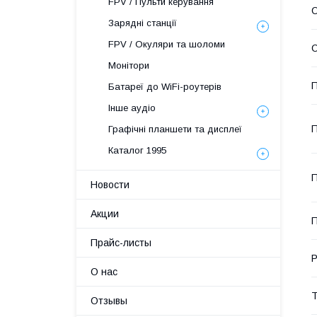
FPV / Пульти керування
О
Зарядні станції
FPV / Окуляри та шоломи
О
Монітори
П
Батареї до WiFi-роутерів
Інше аудіо
П
Графічні планшети та дисплеї
Каталог 1995
П
Новости
Акции
П
Прайс-листы
Р
О нас
Т
Отзывы