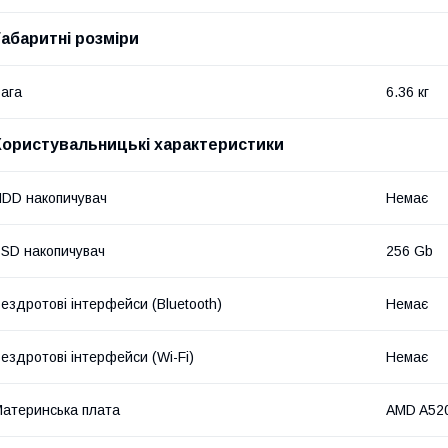
Габаритні розміри
ага
6.36 кг
Користувальницькі характеристики
DD накопичувач
Немає
SD накопичувач
256 Gb
ездротові інтерфейси (Bluetooth)
Немає
ездротові інтерфейси (Wi-Fi)
Немає
атеринська плата
AMD A520