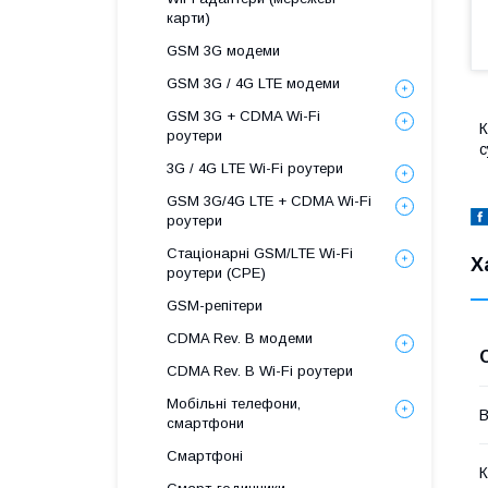
карти)
GSM 3G модеми
GSM 3G / 4G LTE модеми
GSM 3G + CDMA Wi-Fi
К
роутери
с
3G / 4G LTE Wi-Fi роутери
GSM 3G/4G LTE + CDMA Wi-Fi
роутери
Стаціонарні GSM/LTE Wi-Fi
Х
роутери (CPE)
GSM-репітери
CDMA Rev. B модеми
CDMA Rev. B Wi-Fi роутери
Мобільні телефони,
В
смартфони
Смартфоні
К