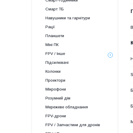
Смарт-годинники
Смарт ТБ
Навушники та гарнітури
Рації
В
Планшети
Міні ПК
FPV / Інше
H
Підсилювачі
Колонки
S
Проектори
Мікрофони
Б
Розумний дім
Б
Мережеве обладнання
FPV-дрони
М
FPV / Запчастини для дронів