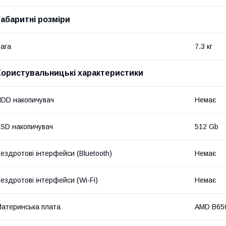
Габаритні розміри
ага
7.3 кг
Користувальницькі характеристики
DD накопичувач
Немає
SD накопичувач
512 Gb
ездротові інтерфейси (Bluetooth)
Немає
ездротові інтерфейси (Wi-Fi)
Немає
атеринська плата
AMD B650