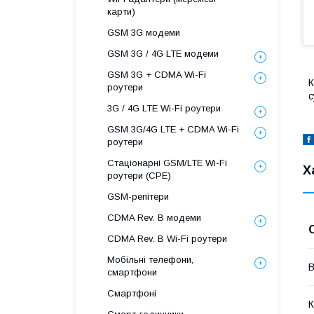
карти)
GSM 3G модеми
GSM 3G / 4G LTE модеми
GSM 3G + CDMA Wi-Fi
К
роутери
с
3G / 4G LTE Wi-Fi роутери
GSM 3G/4G LTE + CDMA Wi-Fi
роутери
Стаціонарні GSM/LTE Wi-Fi
Х
роутери (CPE)
GSM-репітери
CDMA Rev. B модеми
CDMA Rev. B Wi-Fi роутери
Мобільні телефони,
В
смартфони
Смартфоні
К