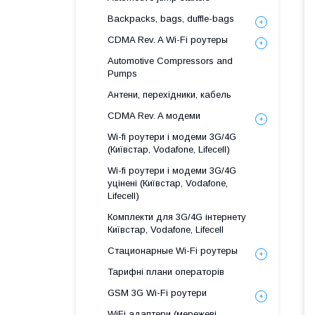
Backpacks, bags, duffle-bags
CDMA Rev. A Wi-Fi роутеры
Automotive Compressors and
Pumps
Антени, перехідники, кабель
CDMA Rev. A модеми
Wi-fi роутери і модеми 3G/4G
(Київстар, Vodafone, Lifecell)
Wi-fi роутери і модеми 3G/4G
уцінені (Київстар, Vodafone,
Lifecell)
Комплекти для 3G/4G інтернету
Київстар, Vodafone, Lifecell
Стационарные Wi-Fi роутеры
Тарифні плани операторів
GSM 3G Wi-Fi роутери
WiFi адаптери (мережеві