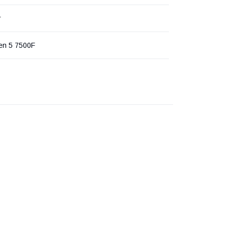
т
n 5 7500F