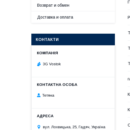
П
Возврат и обмен
Доставка и оплата
Р
Т
КОНТАКТИ
Т
Т
3G Vostok
г
К
Тетяна
К
вул. Лохвицька, 25, Гадяч, Україна