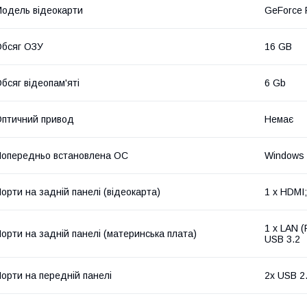
одель відеокарти
GeForce 
бсяг ОЗУ
16 GB
бсяг відеопам'яті
6 Gb
птичний привод
Немає
опередньо встановлена ОС
Windows
орти на задній панелі (відеокарта)
1 x HDMI;
1 x LAN (
орти на задній панелі (материнська плата)
USB 3.2
орти на передній панелі
2x USB 2.