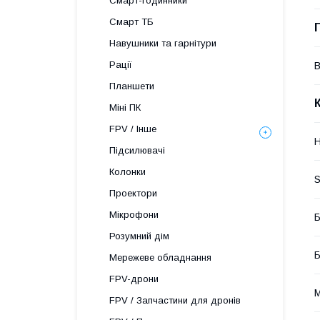
Смарт-годинники
Смарт ТБ
Навушники та гарнітури
Рації
В
Планшети
Міні ПК
FPV / Інше
H
Підсилювачі
Колонки
S
Проектори
Мікрофони
Б
Розумний дім
Б
Мережеве обладнання
FPV-дрони
М
FPV / Запчастини для дронів