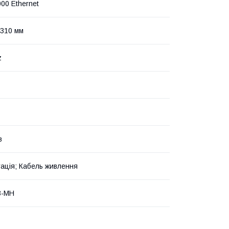
000 Ethernet
310 мм
z
в
ація; Кабель живлення
B-MH