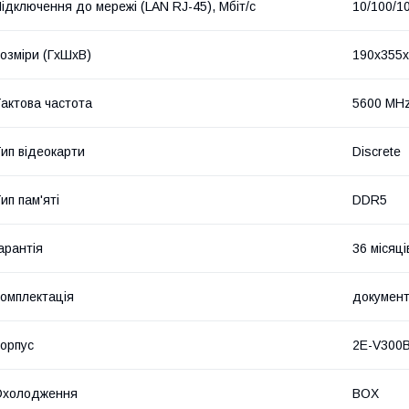
ідключення до мережі (LAN RJ-45), Мбіт/с
10/100/1
озміри (ГxШxВ)
190x355x
актова частота
5600 MH
ип відеокарти
Discrete
ип пам'яті
DDR5
арантія
36 місяці
омплектація
документ
орпус
2E-V300
Охолодження
BOX