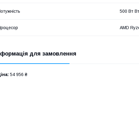
отужність
500 Вт В
Процесор
AMD Ryze
нформація для замовлення
іна:
54 956 ₴