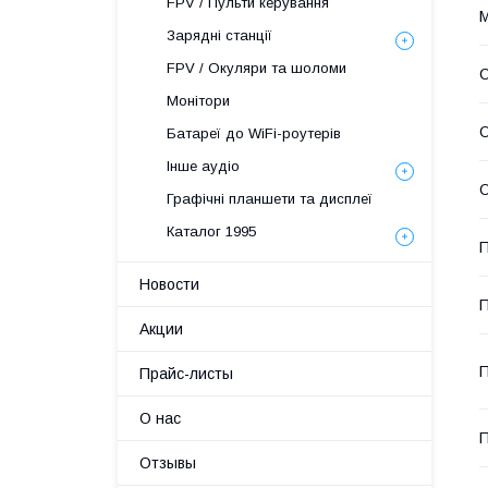
FPV / Пульти керування
М
Зарядні станції
FPV / Окуляри та шоломи
О
Монітори
О
Батареї до WiFi-роутерів
Інше аудіо
О
Графічні планшети та дисплеї
Каталог 1995
П
Новости
П
Акции
П
Прайс-листы
О нас
П
Отзывы