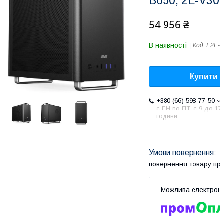
B650, 2E-V3
54 956 ₴
В наявності
Код:
E2E-
Купити
+380 (66) 598-77-50
с ПН по ПТ, с 9 до 1
години
повернення товару п