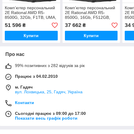
Комп’ютер персональний
Комп’ютер персональний
Комп
2E Rational AMD R5-
2E Rational AMD R5-
2E R
8500G, 32Gb, F1TB, UMA,
8500G, 16Gb, F512GB,
8500
A620, 2E-TMX04-500,
UMA, A620, 2E-TMX04-
UMA,
51 596
37 662
34 
₴
₴
Win11PE
500, Win11PE
500,
Купити
Купити
Про нас
99% позитивних з 282 відгуків за рік
Працює з 04.02.2010
м. Гадяч
вул. Лохвицька, 25, Гадяч, Україна
Контакти
Сьогодні працює з 09:00 до 17:00
Показати весь графік роботи