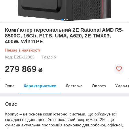
Комп’ютер персональний 2E Rational AMD R5-
8500G, 16Gb, F1TB, UMA, A620, 2E-TMX03,
400W, Win11PE
Немає в наявності
Код: E2E-12803
Роздріб
279 869
₴
Опис
Характеристики
Доставка
Оплата
Умови 
Опис
Корпус – це основа комп’ютерної системи, що об’єднує всі
складові в єдине ціле. Універсальний асортимент 2E – це
сучасна актуальна пропозиція водночас для робочої, офісної,