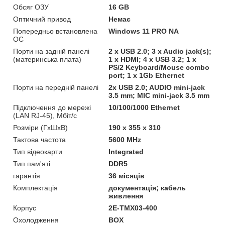
Обсяг ОЗУ
16 GB
Оптичний привод
Немає
Попередньо встановлена
Windows 11 PRO NA
ОС
Порти на задній панелі
2 x USB 2.0; 3 x Audio jack(s);
(материнська плата)
1 x HDMI; 4 x USB 3.2; 1 x
PS/2 Keyboard/Mouse combo
port; 1 x 1Gb Ethernet
Порти на передній панелі
2x USB 2.0; AUDIO mini-jack
3.5 mm; MIC mini-jack 3.5 mm
Підключення до мережі
10/100/1000 Ethernet
(LAN RJ-45), Мбіт/с
Розміри (ГxШxВ)
190 x 355 x 310
Тактова частота
5600 MHz
Тип відеокарти
Integrated
Тип пам'яті
DDR5
гарантія
36 місяців
Комплектація
документація; кабель
живлення
Корпус
2E-TMX03-400
Охолодження
BOX