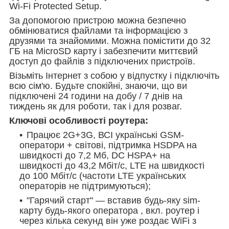
Wi-Fi Protected Setup.
За допомогою пристрою можна безпечно
обмінюватися файлами та інформацією з
друзями та знайомими. Можна помістити до 32
ГБ на MicroSD карту і забезпечити миттєвий
доступ до файлів з підключених пристроїв.
Візьміть Інтернет з собою у відпустку і підключіть
всю сім'ю. Будьте спокійні, знаючи, що ви
підключені 24 години на добу / 7 днів на
тиждень як для роботи, так і для розваг.
Ключові особливості роутера:
Працює 2G+3G, ВСІ українські GSM-
оператори + світові, підтримка HSDPA на
швидкості до 7,2 Мб, DC HSPA+ на
швидкості до 43,2 Мбіт/с, LTE на швидкості
до 100 Мбіт/с (частоти LTE українських
операторів не підтримуються);
"Гарячий старт" ― вставив будь-яку sim-
карту будь-якого оператора , вкл. роутер і
через кілька секунд він уже роздає WiFi з