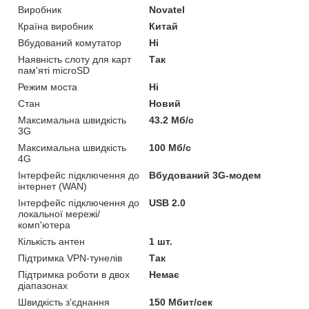
Виробник
Novatel
Країна виробник
Китай
Вбудований комутатор
Ні
Наявність слоту для карт
Так
пам'яті microSD
Режим моста
Ні
Стан
Новий
Максимальна швидкість
43.2 Мб/с
3G
Максимальна швидкість
100 Мб/с
4G
Інтерфейс підключення до
Вбудований 3G-модем
інтернет (WAN)
Інтерфейс підключення до
USB 2.0
локальної мережі/
комп'ютера
Кількість антен
1 шт.
Підтримка VPN-тунелів
Так
Підтримка роботи в двох
Немає
діапазонах
Швидкість з'єднання
150 Мбит/сек