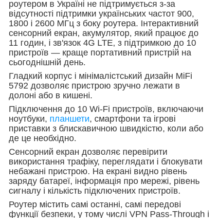
роутером в Україні не підтримується з-за
відсутності підтримки українських частот 900,
1800 і 2600 МГц з боку роутера. Інтерактивний
сенсорний екран, акумулятор, який працює до
11 годин, і зв'язок 4G LTE, з підтримкою до 10
пристроїв ― краще портативний пристрій на
сьогоднішній день.
Гладкий корпус і мінімалістський дизайн MiFi
5792 дозволяє пристрою зручно лежати в
долоні або в кишені.
Підключення до 10 Wi-Fi пристроїв, включаючи
ноутбуки,
планшети
, смартфони та ігрові
приставки з блискавичною швидкістю, коли або
де це необхідно.
Сенсорний екран дозволяє перевірити
використання трафіку, переглядати і блокувати
небажані пристрою. На екрані видно рівень
заряду батареї, інформація про мережі, рівень
сигналу і кількість підключених пристроїв.
Роутер містить самі останні, самі передові
функції безпеки, у тому числі VPN Pass-Through і