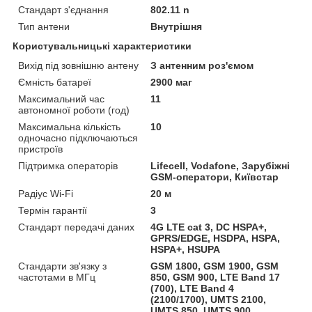
Стандарт з'єднання
802.11 n
Тип антени
Внутрішня
Користувальницькі характеристики
Вихід під зовнішню антену
З антенним роз'ємом
Ємність батареї
2900 маг
Максимальний час
11
автономної роботи (год)
Максимальна кількість
10
одночасно підключаються
пристроїв
Підтримка операторів
Lifecell, Vodafone, Зарубіжні
GSM-оператори, Київстар
Радіус Wi-Fi
20 м
Термін гарантії
3
Стандарт передачі даних
4G LTE cat 3, DC HSPA+,
GPRS/EDGE, HSDPA, HSPA,
HSPA+, HSUPA
Стандарти зв'язку з
GSM 1800, GSM 1900, GSM
частотами в МГц
850, GSM 900, LTE Band 17
(700), LTE Band 4
(2100/1700), UMTS 2100,
UMTS 850, UMTS 900