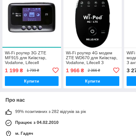
Wi-Fi роутер 3G ZTE
Wi-Fi роутер 4G модем
WiFi
MF915 для Київстар,
ZTE WD670 для Київстар,
мод
Vodafone, Lifecell
Vodafone, Lifecell З
З ан
антенним роз'ємом
стац
1 199
1 966
3 2
₴
₴
1 799 ₴
2 366 ₴
Київ
Купити
Купити
Про нас
99% позитивних з 282 відгуків за рік
Працює з 04.02.2010
м. Гадяч