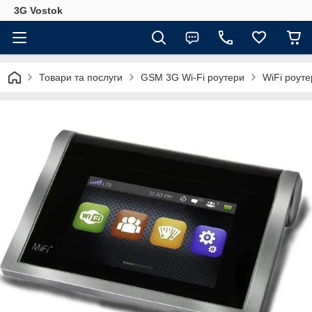
3G Vostok
Товари та послуги
GSM 3G Wi-Fi роутери
WiFi роуте