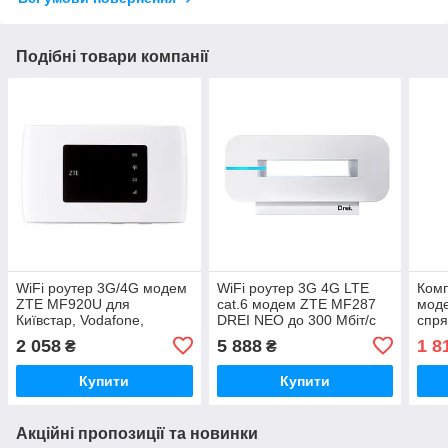
Подібні товари компанії
WiFi роутер 3G/4G модем
WiFi роутер 3G 4G LTE
Комп
ZTE MF920U для
cat.6 модем ZTE MF287
моде
Київстар, Vodafone,
DREI NEO до 300 Мбіт/с
спр
Lifecell, із зарядним
для Київстар, Vodafone,
RNet
2 058
5 888
1 8
₴
₴
блоком
Lifecell
Купити
Купити
Акційні пропозиції та новинки