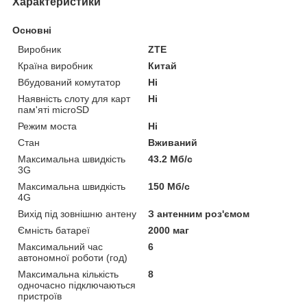
Характеристики
Основні
Виробник
ZTE
Країна виробник
Китай
Вбудований комутатор
Ні
Наявність слоту для карт
Ні
пам'яті microSD
Режим моста
Ні
Стан
Вживаний
Максимальна швидкість
43.2 Мб/с
3G
Максимальна швидкість
150 Мб/с
4G
Вихід під зовнішню антену
З антенним роз'ємом
Ємність батареї
2000 маг
Максимальний час
6
автономної роботи (год)
Максимальна кількість
8
одночасно підключаються
пристроїв