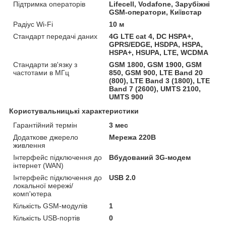
Підтримка операторів
Lifecell, Vodafone, Зарубіжні
GSM-оператори, Київстар
Радіус Wi-Fi
10 м
Стандарт передачі даних
4G LTE cat 4, DC HSPA+,
GPRS/EDGE, HSDPA, HSPA,
HSPA+, HSUPA, LTE, WCDMA
Стандарти зв'язку з
GSM 1800, GSM 1900, GSM
частотами в МГц
850, GSM 900, LTE Band 20
(800), LTE Band 3 (1800), LTE
Band 7 (2600), UMTS 2100,
UMTS 900
Користувальницькі характеристики
Гарантійний термін
3 мес
Додаткове джерело
Мережа 220В
живлення
Інтерфейс підключення до
Вбудований 3G-модем
інтернет (WAN)
Інтерфейс підключення до
USB 2.0
локальної мережі/
комп'ютера
Кількість GSM-модулів
1
Кількість USB-портів
0