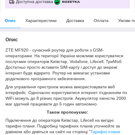
Доступна доставка
Опис
Характеристики
Доставка
Оплата
Умови п
Опис
ZTE MF920 - сучасний роутер для роботи з GSM-
операторами. На території України можливе користуватися
послугами операторів Київстар, Vodafone, Lifecell, ТриМоб.
Достатньо просто вставити SIM-карту і доступ до мережі
інтернет буде відкрито. Роутер не вимагає установки
додаткового програмного забезпечення.
Для управління пристроєм можна використовувати веб
інтерфейс. Одночасно користуватися інтернет з'єднанням по
WiFi можуть до 8 різних пристроїв. Акумулятор ємністю 2000
маг здатний працювати до 6 годин автономно.
Також пропонуємо:
Підключення до операторів Київстар, Lifecell на вигідні
тарифні плани. Подробиці тарифних планів уточнюйте за
дзвінком або дивіться на сайті на сторінці "
Тарифні плани