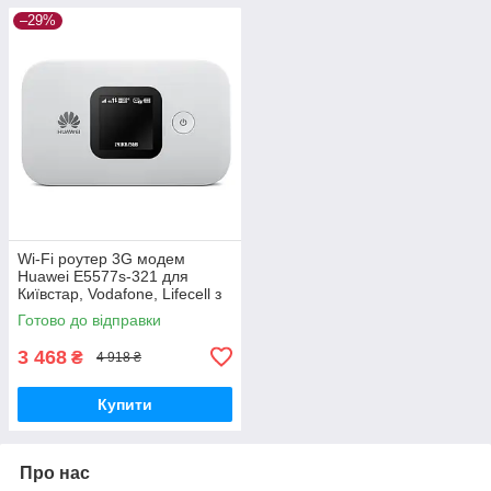
–29%
Wi-Fi роутер 3G модем
Huawei E5577s-321 для
Київстар, Vodafone, Lifecell з
новою батареєю, Б/В
Готово до відправки
3 468
₴
4 918 ₴
Купити
Про нас